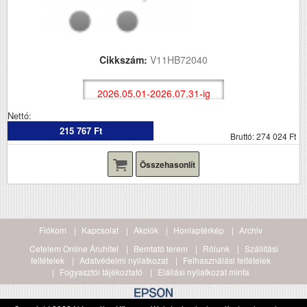
Cikkszám:
V11HB72040
2026.05.01-2026.07.31-ig
Nettó:
215 767 Ft
Bruttó: 274 024 Ft
Összehasonlít
Fiókom
Kapcsolat
Akciók
Honlaptérkép
Archiv
Cetelem Online Áruhitel
Bemtató terem
Rólunk
Szállítási
feltételek
Adatvédelmi nyilatkozat
Felhasználási feltételek
Fogyasztói tájékoztató
Elállási nyilatkozat minta