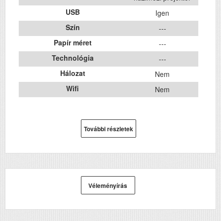
USB
Igen
Szín
---
Papír méret
---
Technológia
---
Hálozat
Nem
Wifi
Nem
További részletek
Véleményírás