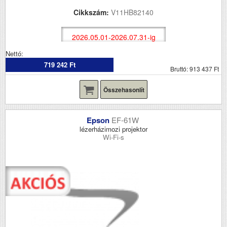
Cikkszám:
V11HB82140
2026.05.01-2026.07.31-ig
Nettó:
719 242 Ft
Bruttó: 913 437 Ft
Összehasonlít
Epson
EF-61W
lézerházimozi projektor
Wi-Fi-s