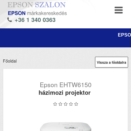
+36 1 340 0363
EPSON
Főoldal
Vissza a főoldalra
Epson EHTW6150
házimozi projektor