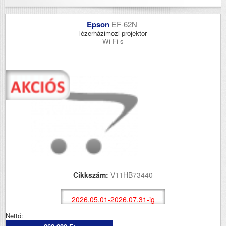
Epson
EF-62N
lézerházimozi projektor
Wi-Fi-s
Cikkszám:
V11HB73440
2026.05.01-2026.07.31-ig
Nettó: