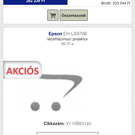
262 239 Ft
Bruttó: 333 044 Ft
Összehasonlít
Epson
EH-LS970B
lézerházimozi projektor
Wi-Fi-s
Cikkszám:
V11HB83140