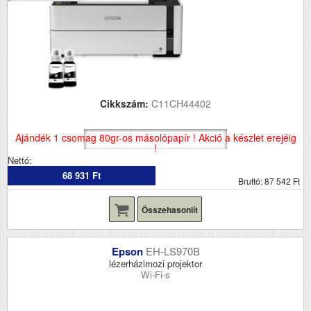
Cikkszám:
C11CH44402
Ajándék 1 csomag 80gr-os másolópapír ! Akció a készlet erejéig
!
Nettó:
68 931 Ft
Bruttó: 87 542 Ft
Összehasonlít
Epson
EH-LS970B
lézerházimozi projektor
Wi-Fi-s