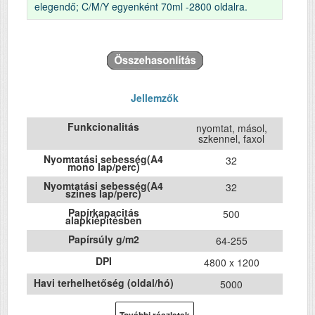
elegendő; C/M/Y egyenként 70ml -2800 oldalra.
Jellemzők
Funkcionalitás
nyomtat, másol,
szkennel, faxol
Nyomtatási sebesség(A4
32
mono lap/perc)
Nyomtatási sebesség(A4
32
szines lap/perc)
Papírkapacitás
500
alapkiépítésben
Papírsúly g/m2
64-255
DPI
4800 x 1200
Havi terhelhetőség (oldal/hó)
5000
Első fekete nyomat
5.5
elkészítési ideje (mp)