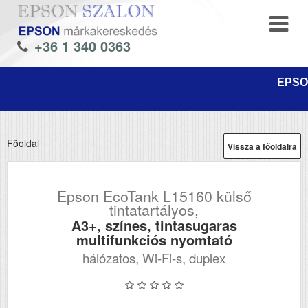
+36 1 340 0363
EPSON
Főoldal
Vissza a főoldalra
Epson EcoTank L15160 külső
tintatartályos,
A3+, színes, tintasugaras
multifunkciós nyomtató
hálózatos, Wi-Fi-s, duplex