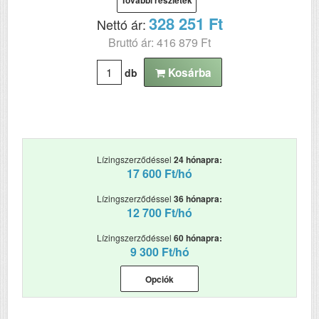
További részletek
Első színes nyomat
5.5
328 251 Ft
Nettó ár:
elkészítési ideje (mp)
Bruttó ár: 416 879 Ft
ADF (automatikus lapolvasó)
Igen
DADF (automatikus
Igen
Kosárba
db
kétoldalas lapolvasás)
USB
Igen
Duplex
Igen
Szín
színes
Méret
Lízingszerződéssel
24 hónapra:
350 x 515‎ x 500
17 600 Ft/hó
Súly (kg)
20.9
Lízingszerződéssel
36 hónapra:
Papír méret
A3+
12 700 Ft/hó
Technológia
tintasugaras
Lízingszerződéssel
60 hónapra:
Hálozat
Igen
9 300 Ft/hó
Wifi
Igen
Opciók
Szkennelés
igen