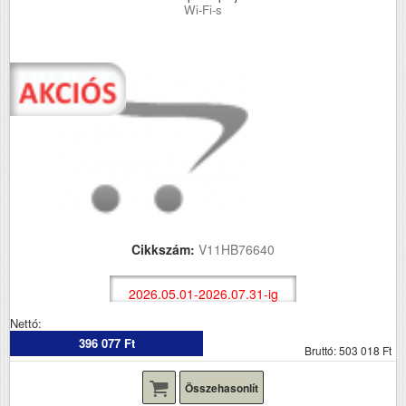
Wi-Fi-s
Cikkszám:
V11HB76640
2026.05.01-2026.07.31-ig
Nettó:
396 077 Ft
Bruttó: 503 018 Ft
Összehasonlít