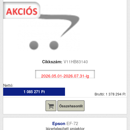
Cikkszám:
V11HB83140
2026.05.01-2026.07.31-ig
Nettó:
1 085 271 Ft
Bruttó: 1 378 294 Ft
Összehasonlít
Epson
EF-72
lézertelepített projektor