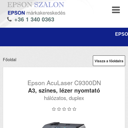
+36 1 340 0363
EPSON
Főoldal
Vissza a főoldalra
Epson AcuLaser C9300DN
A3, színes, lézer nyomtató
hálózatos, duplex