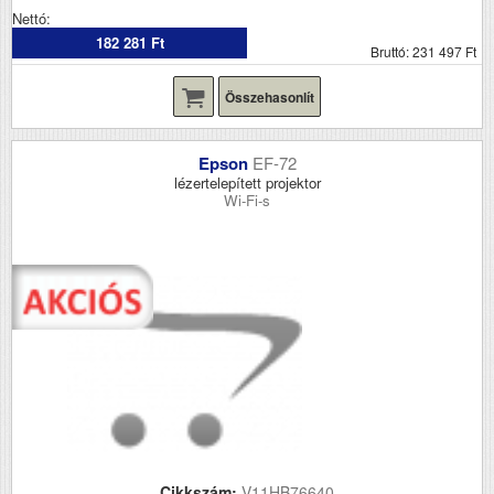
Nettó:
182 281 Ft
Bruttó: 231 497 Ft
Összehasonlít
Epson
EF-72
lézertelepített projektor
Wi-Fi-s
Cikkszám:
V11HB76640