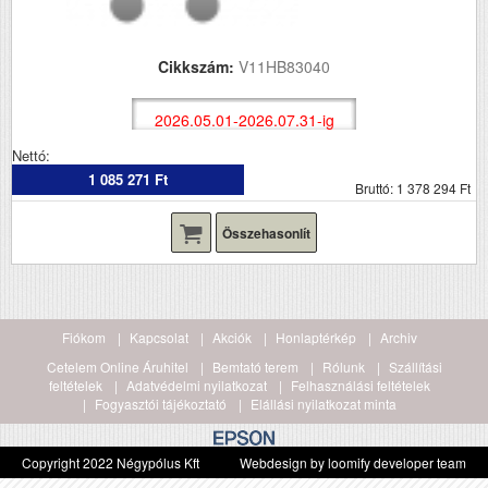
Cikkszám:
V11HB83040
2026.05.01-2026.07.31-ig
Nettó:
1 085 271 Ft
Bruttó: 1 378 294 Ft
Összehasonlít
Fiókom
Kapcsolat
Akciók
Honlaptérkép
Archiv
Cetelem Online Áruhitel
Bemtató terem
Rólunk
Szállítási
feltételek
Adatvédelmi nyilatkozat
Felhasználási feltételek
Fogyasztói tájékoztató
Elállási nyilatkozat minta
Copyright 2022 Négypólus Kft
Webdesign by loomify developer team