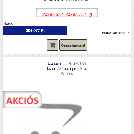
2026.05.01-2026.07.31-ig
Nettó:
396 077 Ft
Bruttó: 503 018 Ft
Összehasonlít
Epson
EH-LS970W
lézerházimozi projektor
Wi-Fi-s