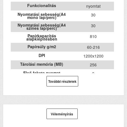
Funkcionalitás
nyomtat
Nyomtatási sebesség(A4
30
mono lap/perc)
Nyomtatási sebesség(A4
30
szines lap/perc)
Papírkapacitás
810
alapkiépítésben
Papírsúly g/m2
60-216
DPI
1200x1200
Tárolási memória (MB)
256
Első fekete nyomat
8
elkészítési ideje (mp)
További részletek
Első színes nyomat
10
elkészítési ideje (mp)
USB
Igen
Duplex
Igen
Szín
színes
Véleményírás
Méret
422x500x538