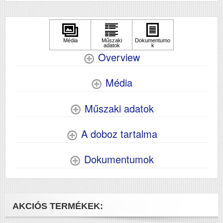
Súly (kg)
42.1
Papír méret
A3
Technológia
lézer
Hálozat
Igen
Overview
Wifi
Nem
Média
Szkennelés
nem
Műszaki adatok
A doboz tartalma
Dokumentumok
AKCIÓS TERMÉKEK: