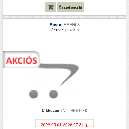
Összehasonlít
Epson
EBFH08
házimozi projektor
Cikkszám:
V11HB54040
2026.05.01-2026.07.31-ig