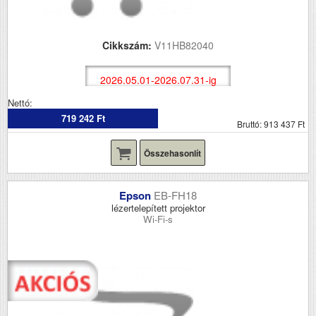
Cikkszám:
V11HB82040
2026.05.01-2026.07.31-ig
Nettó:
719 242 Ft
Bruttó: 913 437 Ft
Összehasonlít
Epson
EB-FH18
lézertelepített projektor
Wi-Fi-s