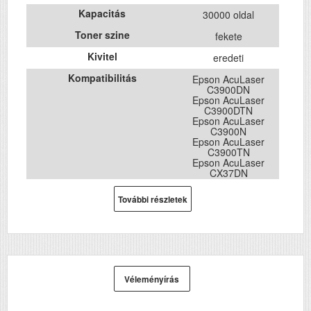
Kapacitás
30000 oldal
Toner szine
fekete
Kivitel
eredeti
Kompatibilitás
Epson AcuLaser
C3900DN
Epson AcuLaser
C3900DTN
Epson AcuLaser
C3900N
Epson AcuLaser
C3900TN
Epson AcuLaser
CX37DN
Epson AcuLaser
CX37DNF
További részletek
Epson AcuLaser
CX37DTN
Epson AcuLaser
CX37DTNF
Epson WorkForce
AL-C300DTN
Epson WorkForce
AL-C300N
Véleményírás
Epson WorkForce
AL-C300TN
Epson AcuLaser