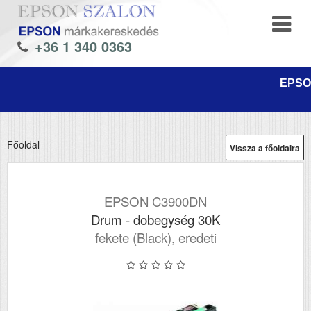
+36 1 340 0363
EPSON
Főoldal
Vissza a főoldalra
EPSON C3900DN
Drum - dobegység 30K
fekete (Black), eredeti