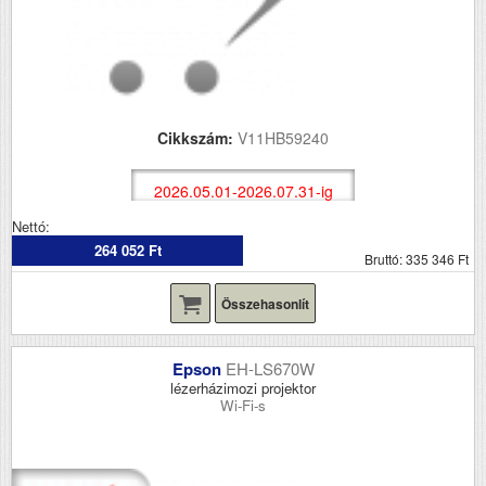
Cikkszám:
V11HB59240
2026.05.01-2026.07.31-ig
Nettó:
264 052 Ft
Bruttó: 335 346 Ft
Összehasonlít
Epson
EH-LS670W
lézerházimozi projektor
Wi-Fi-s