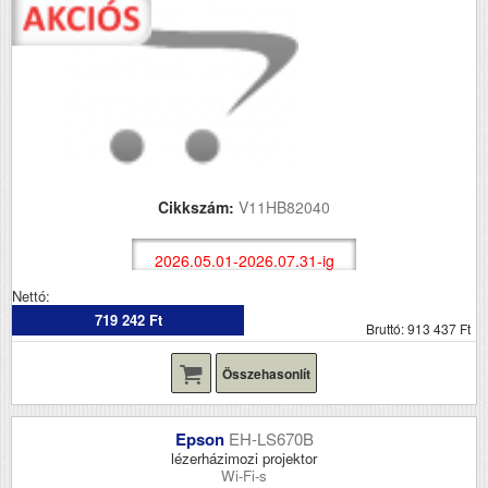
Cikkszám:
V11HB82040
2026.05.01-2026.07.31-ig
Nettó:
719 242 Ft
Bruttó: 913 437 Ft
Összehasonlít
Epson
EH-LS670B
lézerházimozi projektor
Wi-Fi-s