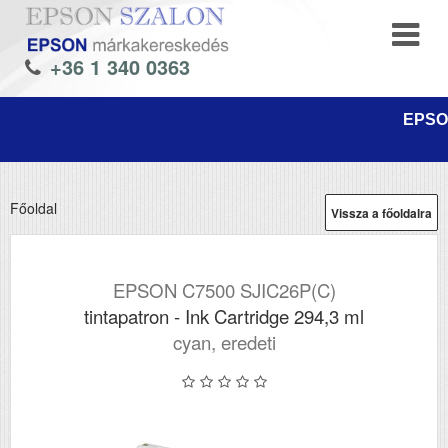
+36 1 340 0363
EPSON
Főoldal
Vissza a főoldalra
EPSON C7500 SJIC26P(C)
tintapatron - Ink Cartridge 294,3 ml
cyan, eredeti