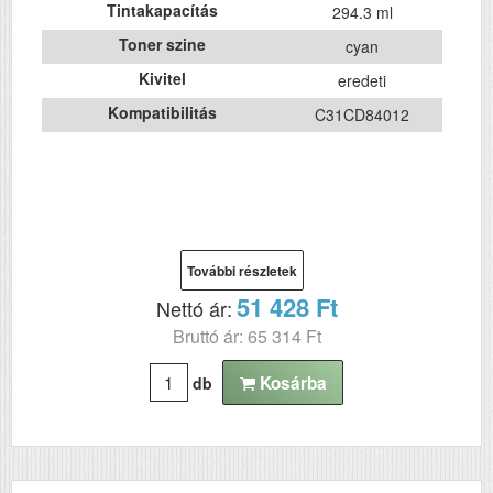
Tintakapacítás
294.3 ml
Toner szine
cyan
Kivitel
eredeti
Kompatibilitás
C31CD84012
További részletek
51 428 Ft
Nettó ár:
Bruttó ár: 65 314 Ft
Kosárba
db