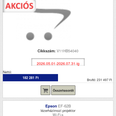
Cikkszám:
V11HB54040
2026.05.01-2026.07.31-ig
Nettó:
182 281 Ft
Bruttó: 231 497 Ft
Összehasonlít
Epson
EF-62B
lézerházimozi projektor
Wi-Fi-s