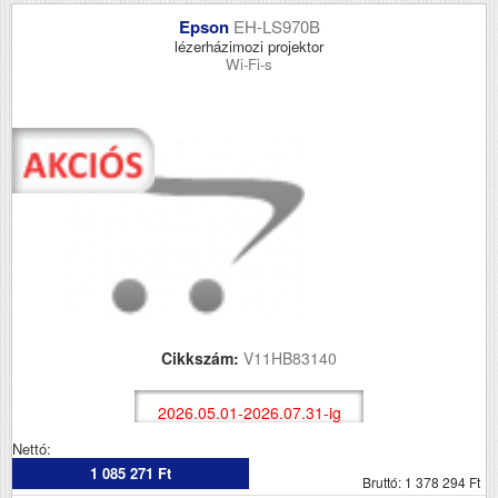
Epson
EH-LS970B
lézerházimozi projektor
Wi-Fi-s
Cikkszám:
V11HB83140
2026.05.01-2026.07.31-ig
Nettó:
1 085 271 Ft
Bruttó: 1 378 294 Ft