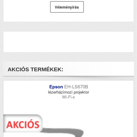
Véleményírás
AKCIÓS TERMÉKEK:
Epson
EH-LS670B
lézerházimozi projektor
Wi-Fi-s