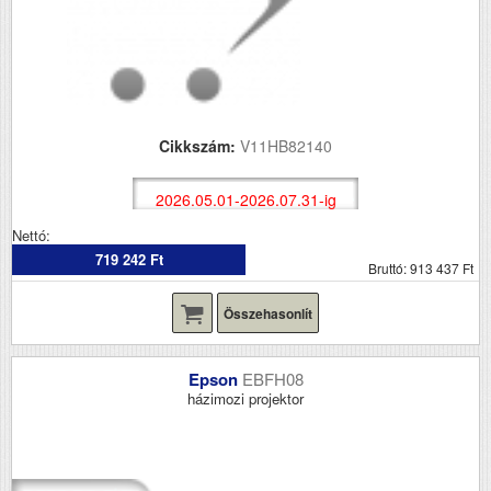
Cikkszám:
V11HB82140
2026.05.01-2026.07.31-ig
Nettó:
719 242 Ft
Bruttó: 913 437 Ft
Összehasonlít
Epson
EBFH08
házimozi projektor