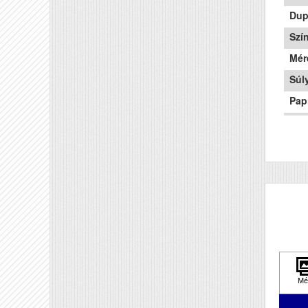
Dup
Szí
Mér
Súly
Pap
Tec
Hál
Wifi
Szk
Meg