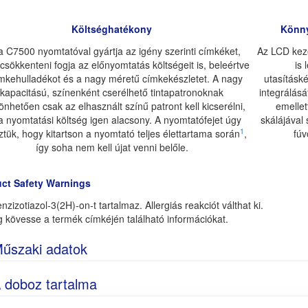
Költséghatékony
Könny
a C7500 nyomtatóval gyártja az igény szerinti címkéket,
Az LCD kez
 csökkenteni fogja az előnyomtatás költségeit is, beleértve
is
mkehulladékot és a nagy méretű címkekészletet. A nagy
utasításk
kapacitású, színenként cserélhető tintapatronoknak
integrálás
nhetően csak az elhasznált színű patront kell kicserélni,
emellet
a nyomtatási költség igen alacsony. A nyomtatófejet úgy
skálájával 
1
ztük, hogy kitartson a nyomtató teljes élettartama során
,
fú
így soha nem kell újat venni belőle.
ct Safety Warnings
nzizotiazol-3(2H)-on-t tartalmaz. Allergiás reakciót válthat ki.
g kövesse a termék címkéjén található információkat.
űszaki adatok
 doboz tartalma