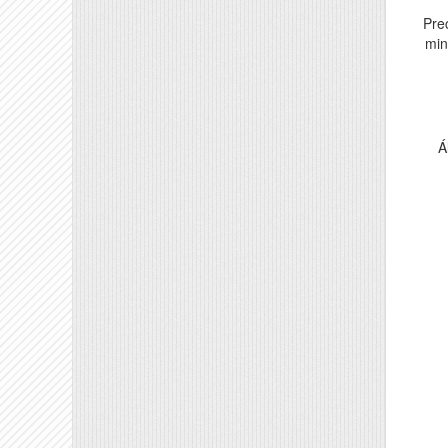
Pre
min
Á