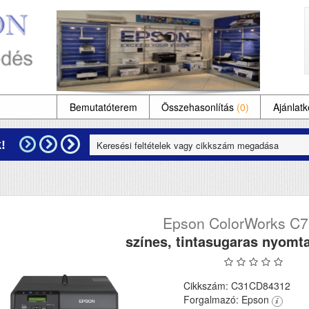
Bemutatóterem
Összehasonlítás
(0)
Ajánlatk
!
Epson ColorWorks C
színes, tintasugaras nyomt
Cikkszám: C31CD84312
Forgalmazó: Epson