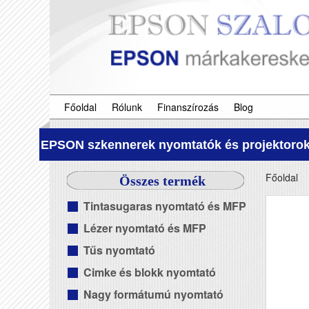
Főoldal
Rólunk
Finanszírozás
Blog
EPSON szkennerek nyomtatók és projektorok
Főoldal
Összes termék
Tintasugaras nyomtató és MFP
Lézer nyomtató és MFP
Tűs nyomtató
Cimke és blokk nyomtató
Nagy formátumú nyomtató