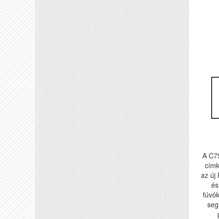
A C75
címk
az új
és
fúvók
seg