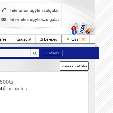
Telefonos ügyfélszolgálat
Internetes ügyfélszolgálat
érés
Kapcsolat
Belépés
Kosár
(0)
Eredmény
Vissza a főoldalra
7500G
ató
hálózatos