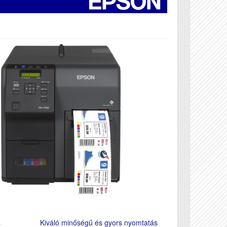
s
Kiváló minőségű és gyors nyomtatás