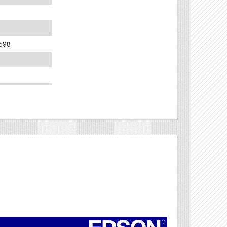
598
as
Véleményírás
ott nyomtató
8"-os külső
, Max 112 mm,
ete jeles