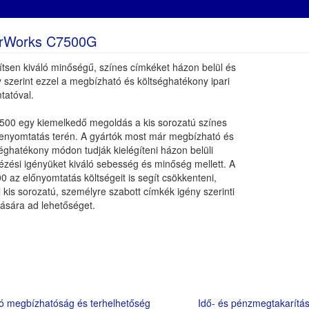
orWorks C7500G
ítsen kiváló minőségű, színes címkéket házon belül és
 szerint ezzel a megbízható és költséghatékony ipari
tatóval.
500 egy kiemelkedő megoldás a kis sorozatú színes
enyomtatás terén. A gyártók most már megbízható és
éghatékony módon tudják kielégíteni házon belüli
ézési igényüket kiváló sebesség és minőség mellett. A
 az előnyomtatás költségeit is segít csökkenteni,
 kis sorozatú, személyre szabott címkék igény szerinti
tására ad lehetőséget.
ló megbízhatóság és terhelhetőség
Idő- és pénzmegtakarítá