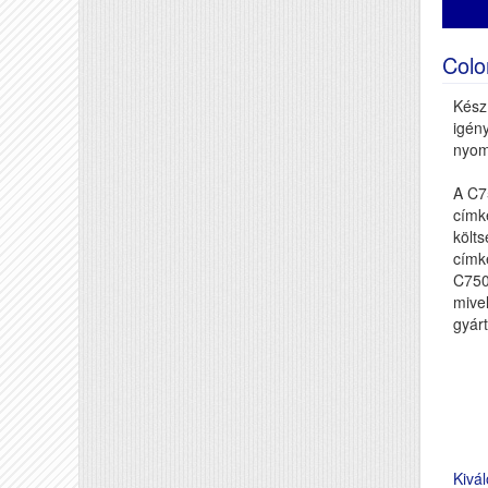
Col
Kész
igény
nyom
A C7
címk
költs
címk
C7500
mivel
gyár
Kivá