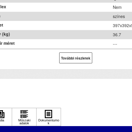
lex
Nem
n
színes
et
397x392x
 (kg)
36.7
ír méret
---
hnológia
tintasugar
További részletek
ozat
Igen
Nem
ennelés
nem
jegyzés
Mellékelt automata kés; Támogat
hordozók: Formátumok: Tekercs (
átmérő), Szélesség: Min. 50 mm
Típus: Formára vágott címke, Fek
címke