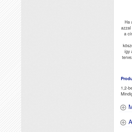
Ha 
azzal
a cí
köszö
így 
terve
Produ
1,2-be
Mindi
M
A