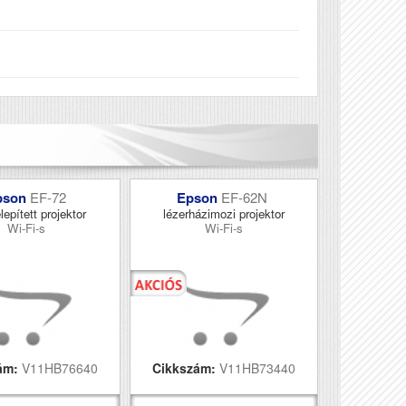
pson
EF-72
Epson
EF-62N
lepített projektor
lézerházimozi projektor
Wi-Fi-s
Wi-Fi-s
ám:
V11HB76640
Cikkszám:
V11HB73440