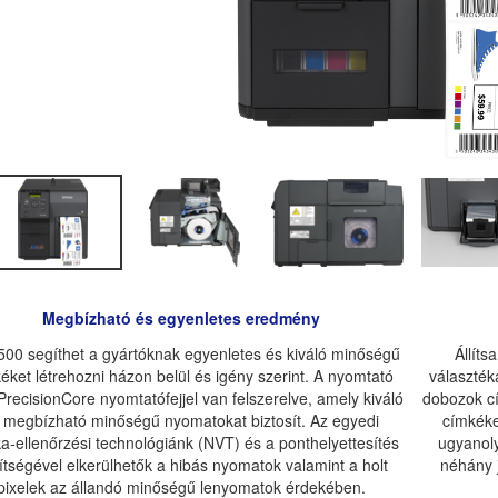
Megbízható és egyenletes eredmény
00 segíthet a gyártóknak egyenletes és kiváló minőségű
Állíts
éket létrehozni házon belül és igény szerint. A nyomtató
választék
 PrecisionCore nyomtatófejjel van felszerelve, amely kiváló
dobozok cí
 megbízható minőségű nyomatokat biztosít. Az egyedi
címkéke
a-ellenőrzési technológiánk (NVT) és a ponthelyettesítés
ugyanoly
ítségével elkerülhetők a hibás nyomatok valamint a holt
néhány 
pixelek az állandó minőségű lenyomatok érdekében.