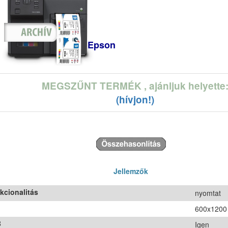
Epson
MEGSZŰNT TERMÉK
, ajánljuk helyette
(hívjon!)
Jellemzők
kcionalitás
nyomtat
600x1200
B
Igen