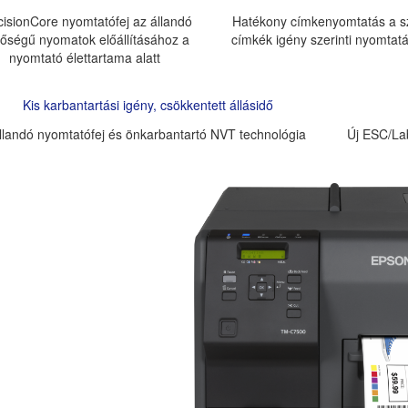
cisionCore nyomtatófej az állandó
Hatékony címkenyomtatás a s
őségű nyomatok előállításához a
címkék igény szerinti nyomtat
nyomtató élettartama alatt
Kis karbantartási igény, csökkentett állásidő
llandó nyomtatófej és önkarbantartó NVT technológia
Új ESC/La