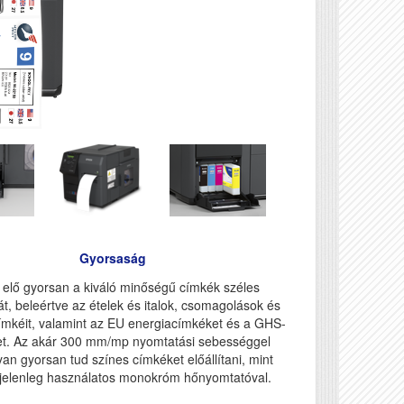
Gyorsaság
a elő gyorsan a kiváló minőségű címkék széles
át, beleértve az ételek és italok, csomagolások és
mkéit, valamint az EU energiacímkéket és a GHS-
t. Az akár 300 mm/mp nyomtatási sebességgel
an gyorsan tud színes címkéket előállítani, mint
jelenleg használatos monokróm hőnyomtatóval.