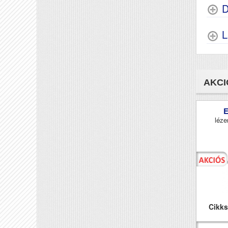
D
L
AKCI
léze
Cikk