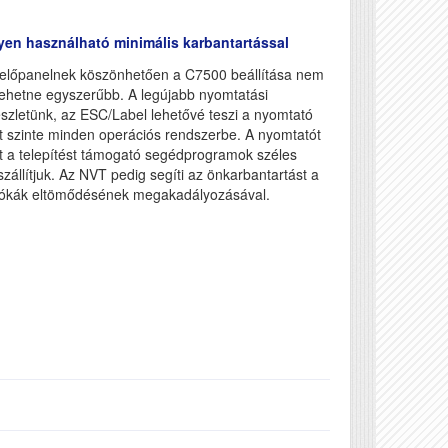
en használható minimális karbantartással
előpanelnek köszönhetően a C7500 beállítása nem
 lehetne egyszerűbb. A legújabb nyomtatási
észletünk, az ESC/Label lehetővé teszi a nyomtató
át szinte minden operációs rendszerbe. A nyomtatót
t a telepítést támogató segédprogramok széles
szállítjuk. Az NVT pedig segíti az önkarbantartást a
vókák eltömődésének megakadályozásával.