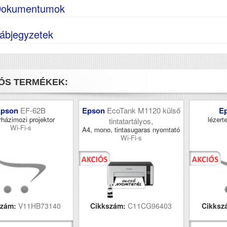
okumentumok
ábjegyzetek
ÓS TERMÉKEK:
Epson
EF-62B
Epson
EcoTank M1120 külső
E
rházimozi projektor
lézerte
tintatartályos,
Wi-Fi-s
A4, mono, tintasugaras nyomtató
Wi-Fi-s
szám:
V11HB73140
Cikkszám:
C11CG96403
Cikksz