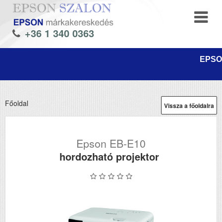
+36 1 340 0363
EPSON
Főoldal
Vissza a főoldalra
Epson EB-E10
hordozható projektor