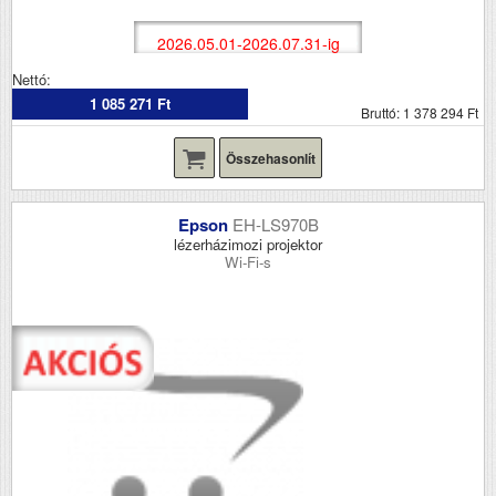
2026.05.01-2026.07.31-ig
Nettó:
1 085 271 Ft
Bruttó: 1 378 294 Ft
Összehasonlít
Epson
EH-LS970B
lézerházimozi projektor
Wi-Fi-s