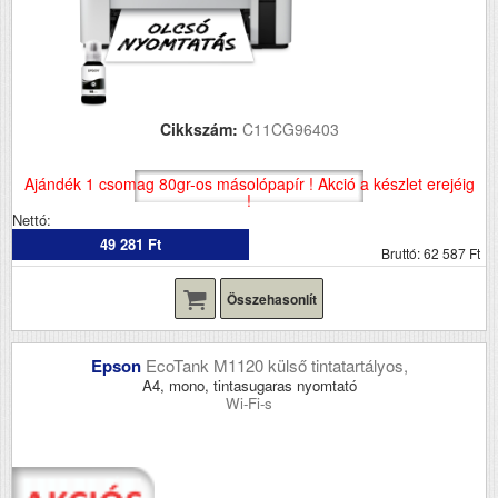
Cikkszám:
C11CG96403
Ajándék 1 csomag 80gr-os másolópapír ! Akció a készlet erejéig
!
Nettó:
49 281 Ft
Bruttó: 62 587 Ft
Összehasonlít
Epson
EcoTank M1120 külső tintatartályos,
A4, mono, tintasugaras nyomtató
Wi-Fi-s