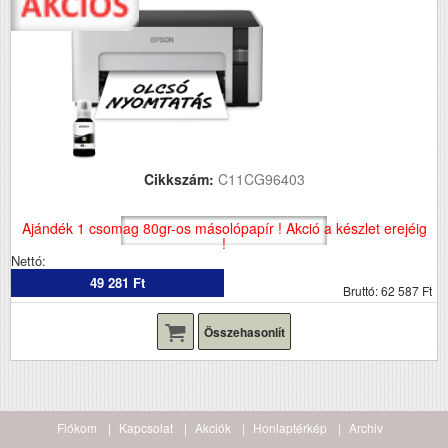
Cikkszám:
C11CG96403
Ajándék 1 csomag 80gr-os másolópapír ! Akció a készlet erejéig
!
Nettó:
49 281 Ft
Bruttó: 62 587 Ft
Összehasonlít
Fiókom
Kapcsolat
Akciók
Honlaptérkép
Archiv