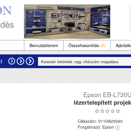
Bemutatóterem
Összehasonlítás
(0)
Ajánlatk
!
Epson EB-L730
lézertelepített proje
Cikkszám: V11HA25040
Forgalmazó: Epson