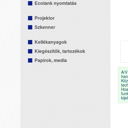
Ecotank nyomtatás
Projektor
Szkenner
Kellékanyagok
Kiegészítők, tartozékok
Papírok, media
A/V
han
Köz
tec
Hos
fun
kije