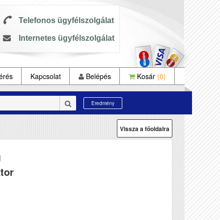
Telefonos ügyfélszolgálat
Internetes ügyfélszolgálat
érés
Kapcsolat
Belépés
Kosár
(0)
Eredmény
Vissza a főoldalra
U
ktor