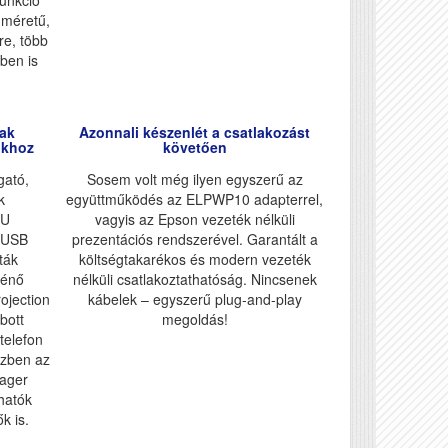
funkció
 méretű,
re, több
ben is
mak
Azonnali készenlét a csatlakozást
okhoz
követően
gató,
Sosem volt még ilyen egyszerű az
k
együttműködés az ELPWP10 adapterrel,
0U
vagyis az Epson vezeték nélküli
z USB
prezentációs rendszerével. Garantált a
sták
költségtakarékos és modern vezeték
ténő
nélküli csatlakoztathatóság. Nincsenek
ojection
kábelek – egyszerű plug-and-play
bott
megoldás!
stelefon
özben az
ager
thatók
k is.