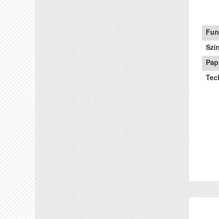
Fun
Szí
Pap
Tec