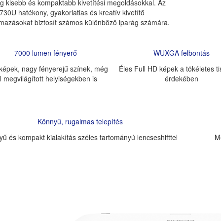
g kisebb és kompaktabb kivetítési megoldásokkal. Az
30U hatékony, gyakorlatias és kreatív kivetítő
lmazásokat biztosít számos különböző iparág számára.
7000 lumen fényerő
WUXGA felbontás
 képek, nagy fényerejű színek, még
Éles Full HD képek a tökéletes t
ól megvilágított helyiségekben is
érdekében
Könnyű, rugalmas telepítés
ű és kompakt kialakítás széles tartományú lencseshifttel
M