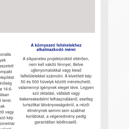
A környezeti feltételekhez
alkalmazkodó méret
onális
A síkpaneles projektoroktól eltérően,
lyek
nem kell vakító fénnyel, illetve
sszetett
ujjlenyomatokkal vagy kieső
kompakt
falfelületekkel számolni. A kivetített kép
lepítést
50 és 500 hüvelyk között méretezhető,
minőség
valamennyi igénynek eleget téve. Legyen
a 16:6-
szó oktatási, vállalati vagy
álisan
kiskereskedelmi felhasználásról, esetleg
 teret.
turisztikai látványosságokról, a nézői
nak
élménynek semmi sem szabhat
ttő vagy
korlátokat, a végeredmény pedig
azó kép
garantáltan lebilincselő.
ometriai