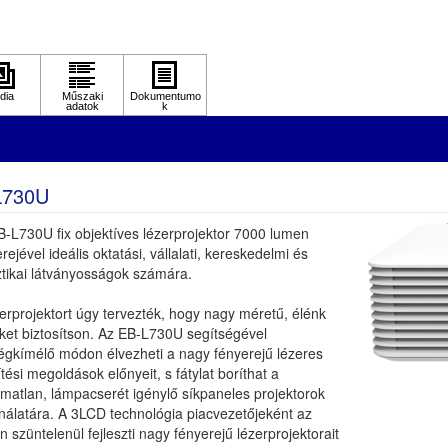
L730U
B-L730U fix objektíves lézerprojektor 7000 lumen
rejével ideális oktatási, vállalati, kereskedelmi és
ztikai látványosságok számára.
erprojektort úgy tervezték, hogy nagy méretű, élénk
ket biztosítson. Az EB-L730U segítségével
ségkímélő módon élvezheti a nagy fényerejű lézeres
ítési megoldások előnyeit, s fátylat boríthat a
matlan, lámpacserét igénylő síkpaneles projektorok
nálatára. A 3LCD technológia piacvezetőjeként az
 szüntelenül fejleszti nagy fényerejű lézerprojektorait