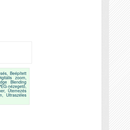
:
sés, Beépített
igitális zoom,
Edge Blending
PEG-nézegető,
ner, Ütemezés
n, Ultraszéles