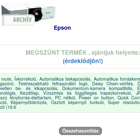
Epson
MEGSZŰNT TERMÉK
, ajánljuk helyette
(érdeklődjön!)
 mute, Ívkorrekció, Automatikus bekapcsolás, Automatikus forráskere
gszóró, Testreszabható felhasználói logó, Daisy Chain-vetítés, D
vetlen be- és kikapcsolás, Dokumentum-kamera kompatibilis, 
hnológia, Kezdőlap, Vízszintes és függőleges trapézkorrekció, J
szú fényforrás-élettartam, PC nélkül, Power on button, Quick Cor
kció, Képernyőtükrözés, Osztott képernyő funkció, Super resolutio
lző (16:6