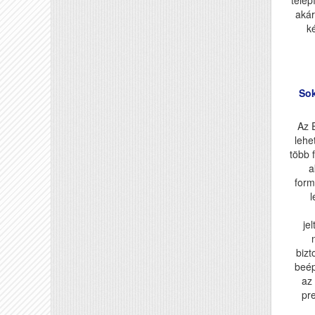
telep
akár
k
Sok
Az 
lehe
több 
a
form
je
bizt
beép
az
pr