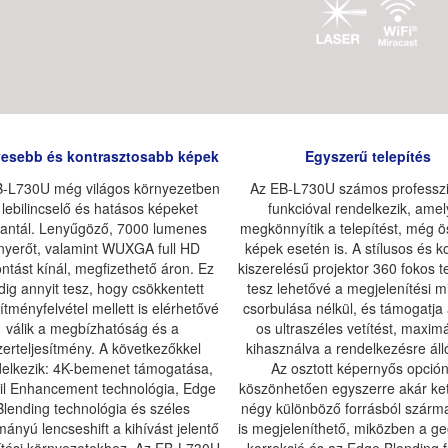
esebb és kontrasztosabb képek
Egyszerű telepítés
B-L730U még világos környezetben
Az EB-L730U számos professzi
s lebilincselő és hatásos képeket
funkcióval rendelkezik, ame
antál. Lenyűgöző, 7000 lumenes
megkönnyítik a telepítést, még ö
nyerőt, valamint WUXGA full HD
képek esetén is. A stílusos és 
ontást kínál, megfizethető áron. Ez
kiszerelésű projektor 360 fokos te
dig annyit tesz, hogy csökkentett
tesz lehetővé a megjelenítési 
sítményfelvétel mellett is elérhetővé
csorbulása nélkül, és támogatja 
válik a megbízhatóság és a
os ultraszéles vetítést, maxim
zerteljesítmény. A következőkkel
kihasználva a rendelkezésre álló
delkezik: 4K-bemenet támogatása,
Az osztott képernyős opció
il Enhancement technológia, Edge
köszönhetően egyszerre akár ke
Blending technológia és széles
négy különböző forrásból szárm
mányú lencseshift a kihívást jelentő
is megjeleníthető, miközben a ge