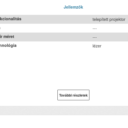
Jellemzők
kcionalitás
telepített projektor
n
---
ír méret
---
hnológia
lézer
További részletek