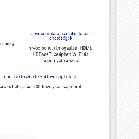
Jövőbemutató csatlakoztatási
lehetőségek
isztaság
4K-bemenet támogatása, HDMI,
HDBaseT, beépített Wi-Fi és
képernyőtükrözés
Lehetővé teszi a fizikai távolságtartást
éretezhető, akár 500 hüvelykes képméret