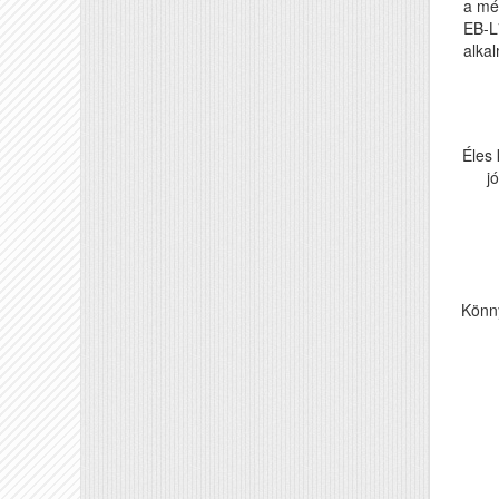
a mé
EB-L7
alka
Éles
j
Könny