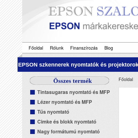
Főoldal
Rólunk
Finanszírozás
Blog
EPSON szkennerek nyomtatók és projektorok
Főoldal
Összes termék
Tintasugaras nyomtató és MFP
Lézer nyomtató és MFP
Tűs nyomtató
Cimke és blokk nyomtató
Nagy formátumú nyomtató