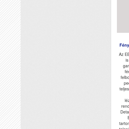
Fény
Az E
i
gar
fé
felb
pe
telje
lé
ren
Deta
tarto