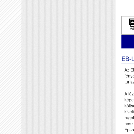
EB-
Az E
fénye
turis
A léz
képe
költ
kivet
rugal
hasz
Epson