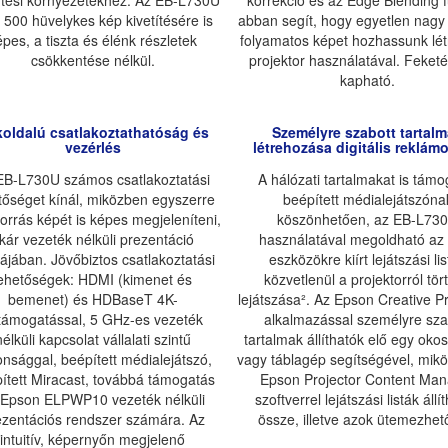
ítési környezetekhez. Az EB-L730U
korrekció és az Edge Blending 
 500 hüvelykes kép kivetítésére is
abban segít, hogy egyetlen nagy
épes, a tiszta és élénk részletek
folyamatos képet hozhassunk lét
csökkentése nélkül.
projektor használatával. Feketé
kapható.
oldalú csatlakoztathatóság és
Személyre szabott tartal
vezérlés
létrehozása digitális reklám
EB-L730U számos csatlakoztatási
A hálózati tartalmakat is támo
tőséget kínál, miközben egyszerre
beépített médialejátszóna
forrás képét is képes megjeleníteni,
köszönhetően, az EB-L73
kár vezeték nélküli prezentáció
használatával megoldható a
ájában. Jövőbiztos csatlakoztatási
eszközökre kiírt lejátszási li
lehetőségek: HDMI (kimenet és
közvetlenül a projektorról tör
bemenet) és HDBaseT 4K-
lejátszása². Az Epson Creative Pr
ltámogatással, 5 GHz-es vezeték
alkalmazással személyre sza
nélküli kapcsolat vállalati szintű
tartalmak állíthatók elő egy oko
onsággal, beépített médialejátszó,
vagy táblagép segítségével, mik
ített Miracast, továbbá támogatás
Epson Projector Content Man
 Epson ELPWP10 vezeték nélküli
szoftverrel lejátszási listák állí
ezentációs rendszer számára. Az
össze, illetve azok ütemezhető
intuitív, képernyőn megjelenő