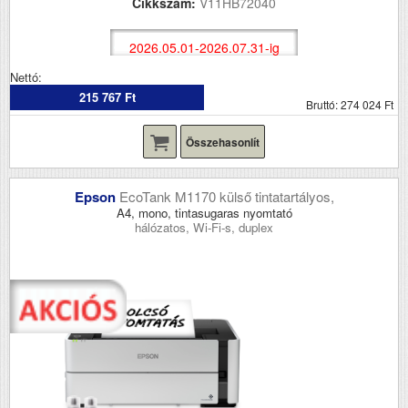
Cikkszám:
V11HB72040
2026.05.01-2026.07.31-ig
Nettó:
215 767 Ft
Bruttó: 274 024 Ft
Összehasonlít
Epson
EcoTank M1170 külső tintatartályos,
A4, mono, tintasugaras nyomtató
hálózatos, Wi-Fi-s, duplex