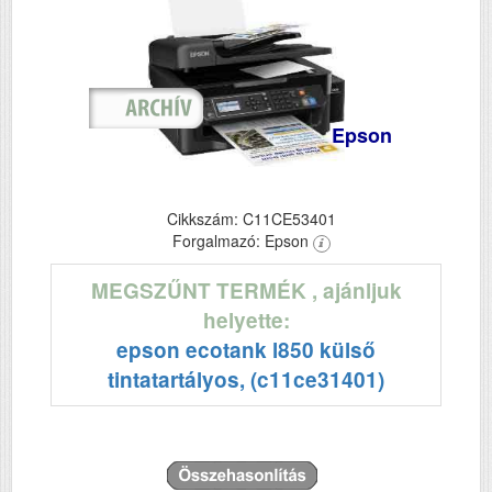
Epson
Cikkszám: C11CE53401
Forgalmazó: Epson
MEGSZŰNT TERMÉK
, ajánljuk
helyette:
epson ecotank l850 külső
tintatartályos, (c11ce31401)