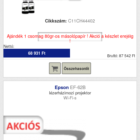
Cikkszám:
C11CH44402
Ajándék 1 csomag 80gr-os másolópapír ! Akció a készlet erejéig
!
Nettó:
68 931 Ft
Bruttó: 87 542 Ft
Összehasonlít
Epson
EF-62B
lézerházimozi projektor
Wi-Fi-s