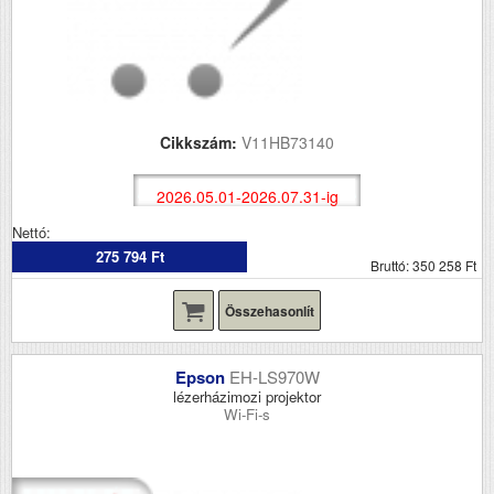
Cikkszám:
V11HB73140
2026.05.01-2026.07.31-ig
Nettó:
275 794 Ft
Bruttó: 350 258 Ft
Összehasonlít
Epson
EH-LS970W
lézerházimozi projektor
Wi-Fi-s