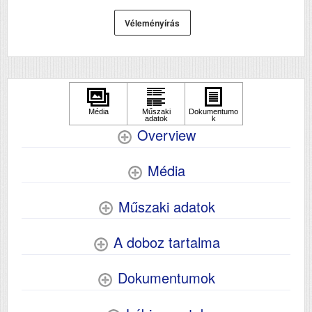
Méret
226x484x377
Véleményírás
Súly (kg)
6.2
Papír méret
A4
Technológia
tintasugaras
ecotank
Hálozat
Igen
Wifi
Igen
Overview
Szkennelés
igen
Média
Műszaki adatok
A doboz tartalma
Dokumentumok