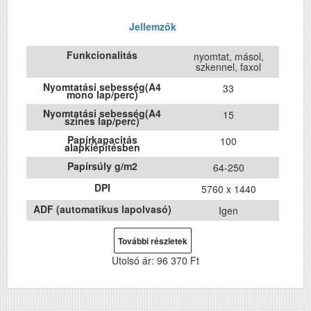
Jellemzők
Funkcionalitás
nyomtat, másol,
szkennel, faxol
Nyomtatási sebesség(A4
33
mono lap/perc)
Nyomtatási sebesség(A4
15
szines lap/perc)
Papírkapacitás
100
alapkiépítésben
Papírsúly g/m2
64-250
DPI
5760 x 1440
ADF (automatikus lapolvasó)
Igen
DADF (automatikus
Nem
kétoldalas lapolvasás)
További részletek
USB
Igen
Utolsó ár:
96 370 Ft
Duplex
Nem
Szín
színes