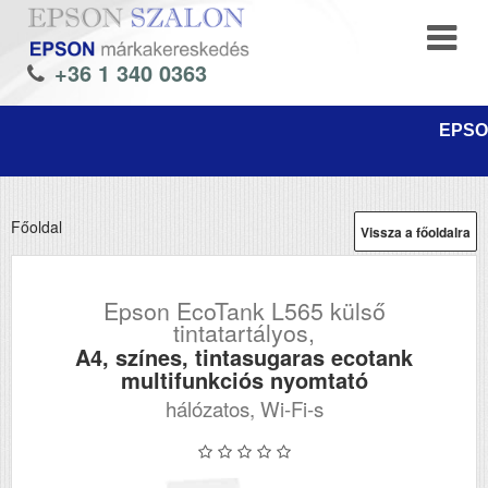
+36 1 340 0363
EPSON
Főoldal
Vissza a főoldalra
Epson EcoTank L565 külső
tintatartályos,
A4, színes, tintasugaras ecotank
multifunkciós nyomtató
hálózatos, Wi-Fi-s