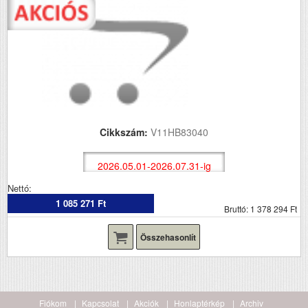
Cikkszám:
V11HB83040
2026.05.01-2026.07.31-ig
Nettó:
1 085 271 Ft
Bruttó: 1 378 294 Ft
Összehasonlít
Fiókom
Kapcsolat
Akciók
Honlaptérkép
Archiv