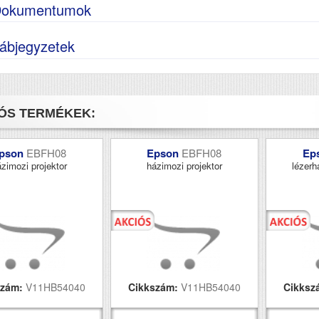
okumentumok
ábjegyzetek
ÓS TERMÉKEK:
pson
EBFH08
Epson
EBFH08
Ep
zimozi projektor
házimozi projektor
lézerh
szám:
V11HB54040
Cikkszám:
V11HB54040
Cikksz