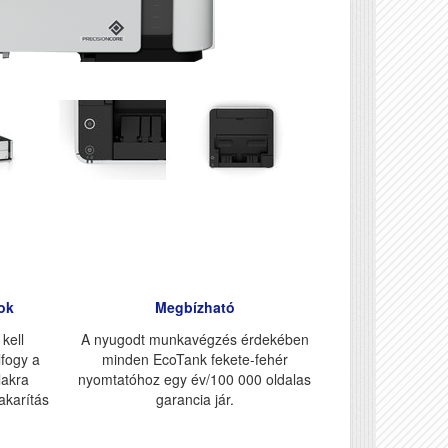
ok
Megbízható
 kell
A nyugodt munkavégzés érdekében
lfogy a
minden EcoTank fekete-fehér
lakra
nyomtatóhoz egy év/100 000 oldalas
akarítás
garancia jár.