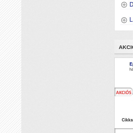
D
L
AKCI
E
há
Cikk