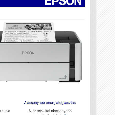
Alacsonyabb energiafogyasztás
arancia
Akár 95%-kal alacsonyabb
5