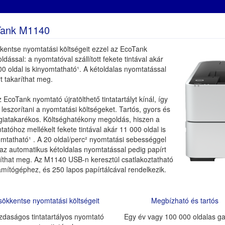
Tank M1140
kentse nyomtatási költségeit ezzel az EcoTank
dással: a nyomtatóval szállított fekete tintával akár
0 oldal is kinyomtatható¹. A kétoldalas nyomtatással
t takaríthat meg.
 EcoTank nyomtató újratölthető tintatartályt kínál, így
 leszorítani a nyomtatási költségeket. Tartós, gyors és
giatakarékos. Költséghatékony megoldás, hiszen a
atóhoz mellékelt fekete tintával akár 11 000 oldal is
mtatható¹ . A 20 oldal/perc² nyomtatási sebességgel
 az automatikus kétoldalas nyomtatással pedig papírt
ríthat meg. Az M1140 USB-n keresztül csatlakoztatható
mítógéphez, és 250 lapos papírtálcával rendelkezik.
sökkentse nyomtatási költségeit
Megbízható és tartós
daságos tintatartályos nyomtató
Egy év vagy 100 000 oldalas g