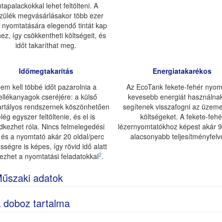
ntapalackokkal lehet feltölteni. A
zülék megvásárlásakor több ezer
l nyomtatására elegendő tintát kap
ez, így csökkentheti költségeit, és
időt takaríthat meg.
Időmegtakarítás
Energiatakarékos
em kell többé időt pazarolnia a
Az EcoTank fekete-fehér nyom
ellékanyagok cseréjére: a külső
kevesebb energiát használnak
tartályos rendszernek köszönhetően
segítenek visszafogni az üzeme
lég egyszer feltöltenie, és el is
költségeket. A fekete-fehé
edkezhet róla. Nincs felmelegedési
lézernyomtatókhoz képest akár 
, és a nyomtató akár 20 oldal/perc
alacsonyabb teljesítményfelvé
sségre is képes, így rövid idő alatt
2
ezhet a nyomtatási feladatokkal
.
űszaki adatok
 doboz tartalma