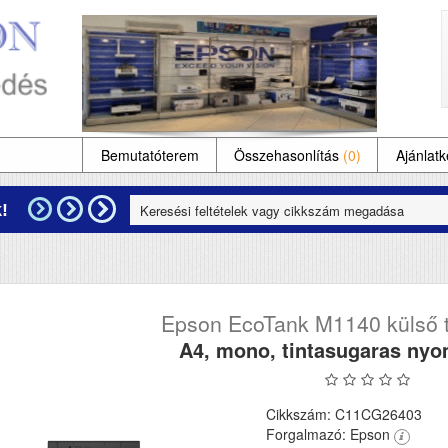
Bemutatóterem
Összehasonlítás
(0)
Ajánlatk
!
Epson EcoTank M1140 külső ti
A4, mono, tintasugaras nyo
Cikkszám: C11CG26403
Forgalmazó: Epson