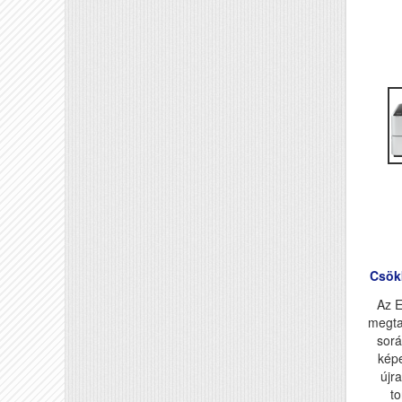
Csök
Az 
megta
sorá
kép
újra
t