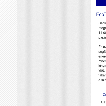
Eco
Csök
megol
11 00
papír
Ez az
segít
ener
nyomt
kinyo
időt,
taka
a szá
C
Gaz