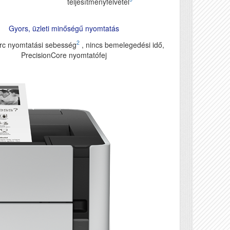
teljesítményfelvétel
Gyors, üzleti minőségű nyomtatás
2
erc nyomtatási sebesség
, nincs bemelegedési idő,
PrecisionCore nyomtatófej