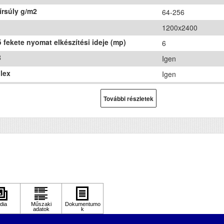
írsúly g/m2
64-256
1200x2400
 fekete nyomat elkészítési ideje (mp)
6
B
Igen
lex
Igen
n
mono
További részletek
et
151x375x347
 (kg)
4.3
ír méret
A4
hnológia
tintasugaras
ozat
Nem
Nem