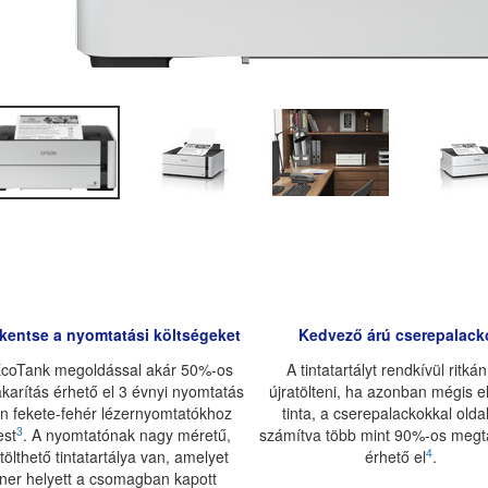
kentse a nyomtatási költségeket
Kedvező árú cserepalack
EcoTank megoldással akár 50%-os
A tintatartályt rendkívül ritkán
karítás érhető el 3 évnyi nyomtatás
újratölteni, ha azonban mégis e
n fekete-fehér lézernyomtatókhoz
tinta, a cserepalackokkal olda
3
est
. A nyomtatónak nagy méretű,
számítva több mint 90%-os megt
4
tölthető tintatartálya van, amelyet
érhető el
.
oner helyett a csomagban kapott