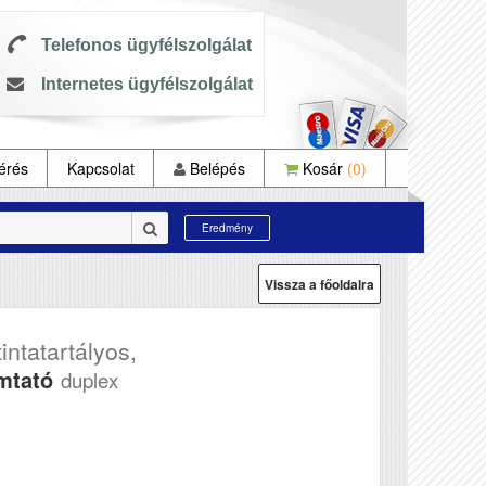
Telefonos ügyfélszolgálat
Internetes ügyfélszolgálat
érés
Kapcsolat
Belépés
Kosár
(0)
Eredmény
Vissza a főoldalra
ntatartályos,
mtató
duplex