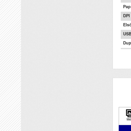
Pap
DPI
Első
US
Dup
Szí
Mér
Súly
Pap
Tec
Hál
Wifi