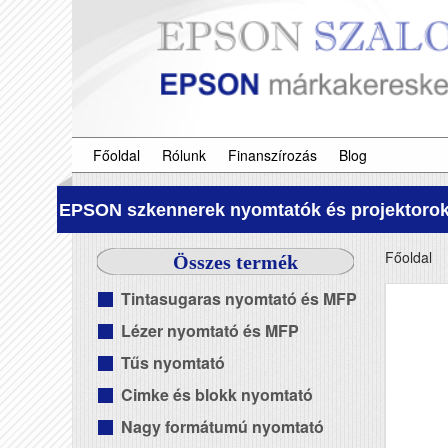
Főoldal
Rólunk
Finanszírozás
Blog
EPSON szkennerek nyomtatók és projektorok
Főoldal
Összes termék
Tintasugaras nyomtató és MFP
Lézer nyomtató és MFP
Tűs nyomtató
Cimke és blokk nyomtató
Nagy formátumú nyomtató