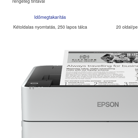
rengeteg tintával
Időmegtakarítás
Kétoldalas nyomtatás, 250 lapos tálca
20 oldal/p