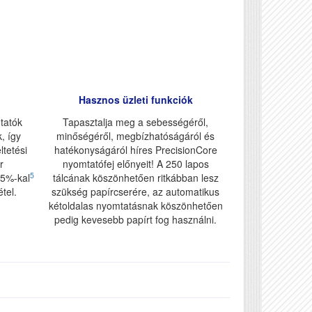
Hasznos üzleti funkciók
tatók
Tapasztalja meg a sebességéről,
, így
minőségéről, megbízhatóságáról és
ltetési
hatékonyságáról híres PrecisionCore
r
nyomtatófej előnyeit! A 250 lapos
5
95%-kal
tálcának köszönhetően ritkábban lesz
tel.
szükség papírcserére, az automatikus
kétoldalas nyomtatásnak köszönhetően
pedig kevesebb papírt fog használni.