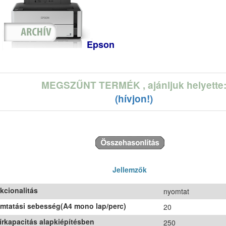
Epson
MEGSZŰNT TERMÉK
, ajánljuk helyette
(hívjon!)
Jellemzők
kcionalitás
nyomtat
mtatási sebesség(A4 mono lap/perc)
20
írkapacitás alapkiépítésben
250