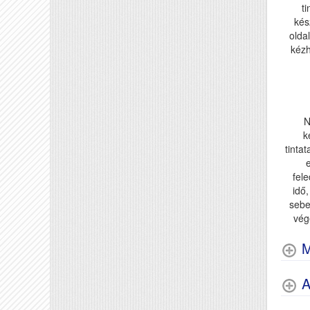
ti
kés
olda
kézh
N
k
tinta
e
fel
idő
sebe
vég
M
A