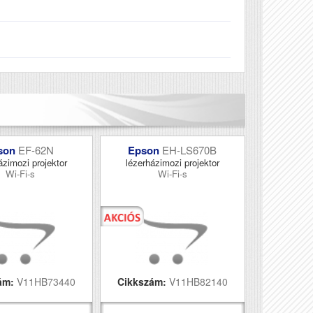
son
EF-62N
Epson
EH-LS670B
ázimozi projektor
lézerházimozi projektor
Wi-Fi-s
Wi-Fi-s
ám:
V11HB73440
Cikkszám:
V11HB82140