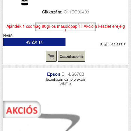
Cikkszám:
C11CG96403
Ajándék 1 csomag 80gr-os másolópapír ! Akció a készlet erejéig
!
Nettó:
49 281 Ft
Bruttó: 62 587 Ft
Összehasonlít
Epson
EH-LS670B
lézerházimozi projektor
Wi-Fi-s