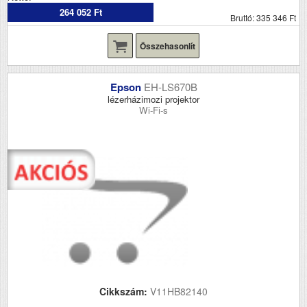
264 052 Ft
Bruttó: 335 346 Ft
Összehasonlít
Epson
EH-LS670B
lézerházimozi projektor
Wi-Fi-s
Cikkszám:
V11HB82140