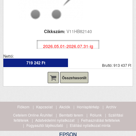
Cikkszám:
V11HB82140
2026.05.01-2026.07.31-ig
Nettó:
719 242 Ft
Bruttó: 913 437 Ft
Összehasonlít
Fiókom
Kapcsolat
Akciók
Honlaptérkép
Archiv
Cetelem Online Áruhitel
Bemtató terem
Rólunk
Szállítási
feltételek
Adatvédelmi nyilatkozat
Felhasználási feltételek
Fogyasztói tájékoztató
Elállási nyilatkozat minta