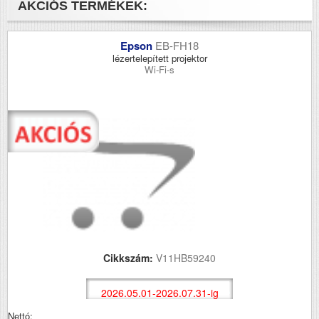
AKCIÓS TERMÉKEK:
Epson
EB-FH18
lézertelepített projektor
Wi-Fi-s
Cikkszám:
V11HB59240
2026.05.01-2026.07.31-ig
Nettó: