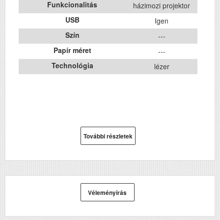
Funkcionalitás
házimozi projektor
USB
Igen
Szín
---
Papír méret
---
Technológia
lézer
További részletek
Véleményírás