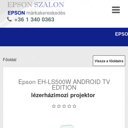
+36 1 340 0363
EPSON
Főoldal
Vissza a főoldalra
Epson EH-LS500W ANDROID TV
EDITION
lézerházimozi projektor