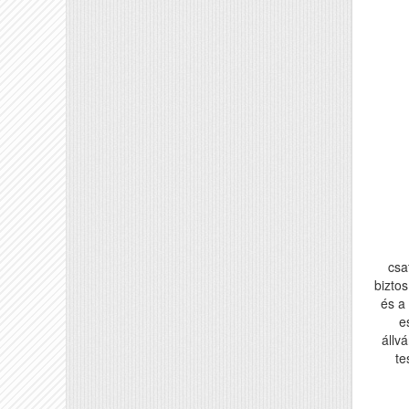
csa
biztos
és a
e
állv
te