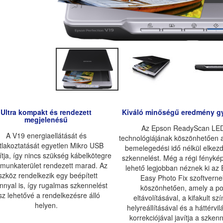
Ultra kompakt és rendezett
Kiváló minőségű eredmény g
megjelenésű
Az Epson ReadyScan LE
A V19 energiaellátását és
technológiájának köszönhetően 
tlakoztatását egyetlen Mikro USB
bemelegedési idő nélkül elkezd
ítja, így nincs szükség kábelkötegre
szkennelést. Még a régi fénykép
 munkaterület rendezett marad. Az
lehető legjobban néznek ki az
szköz rendelkezik egy beépített
Easy Photo Fix szoftverne
ánnyal is, így rugalmas szkennelést
köszönhetően, amely a po
sz lehetővé a rendelkezésre álló
eltávolításával, a kifakult sz
helyen.
helyreállításával és a háttérvil
korrekciójával javítja a szken