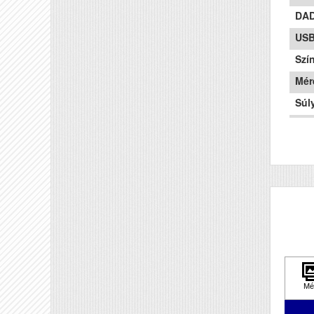
DAD
US
Szí
Mér
Súly
Pap
Tec
Hál
Wifi
Szk