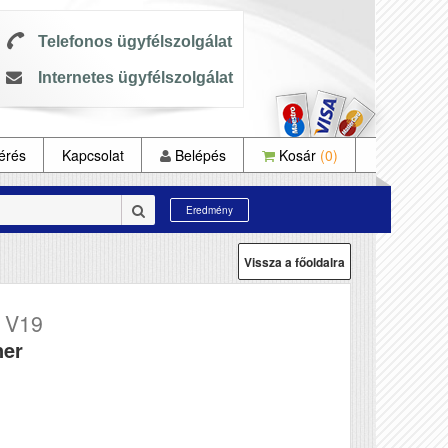
Telefonos ügyfélszolgálat
Internetes ügyfélszolgálat
érés
Kapcsolat
Belépés
Kosár
(0)
Eredmény
Vissza a főoldalra
 V19
ner