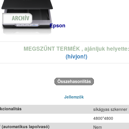
Epson
MEGSZŰNT TERMÉK
, ajánljuk helyette
(hívjon!)
Jellemzők
kcionalitás
síkágyas szkenner
4800*4800
 (automatikus lapolvasó)
Nem