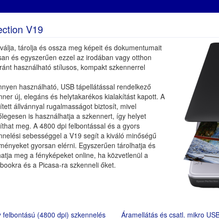
ection V19
válja, tárolja és ossza meg képeit és dokumentumait
san és egyszerűen ezzel az irodában vagy otthon
ránt használható stílusos, kompakt szkennerrel
nnyen használható, USB tápellátással rendelkező
ner új, elegáns és helytakarékos kialakítást kapott. A
tett állvánnyal rugalmasságot biztosít, mivel
legesen is használhatja a szkennert, így helyet
íthat meg. A 4800 dpi felbontással és a gyors
nnelési sebességgel a V19 segít a kiváló minőségű
ményeket gyorsan elérni. Egyszerűen tárolhatja és
atja meg a fényképeket online, ha közvetlenül a
bookra és a Picasa-ra szkenneli őket.
 felbontású (4800 dpi) szkennelés
Áramellátás és csatl. mikro US