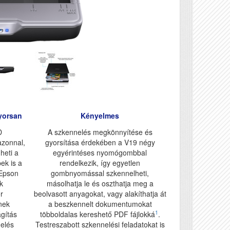
yorsan
Kényelmes
D
A szkennelés megkönnyítése és
azonnal,
gyorsítása érdekében a V19 négy
heti a
egyérintéses nyomógombbal
ek is a
rendelkezik, így egyetlen
 Epson
gombnyomással szkennelheti,
k
másolhatja le és oszthatja meg a
r
beolvasott anyagokat, vagy alakíthatja át
ínek
a beszkennelt dokumentumokat
1
ágítás
többoldalas kereshető PDF fájlokká
.
nelés
Testreszabott szkennelési feladatokat is