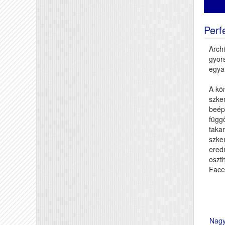
Perf
Archi
gyor
egya
A kö
szken
beépí
függő
takar
szke
ered
oszth
Face
Nagy