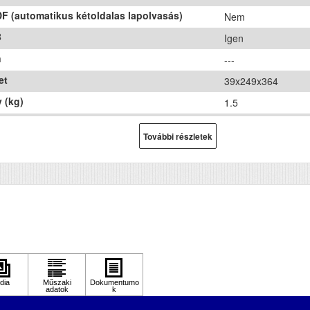
F (automatikus kétoldalas lapolvasás)
Nem
B
Igen
n
---
et
39x249x364
 (kg)
1.5
ír méret
A4
További részletek
hnológia
---
ozat
Nem
Nem
ennelés
igen