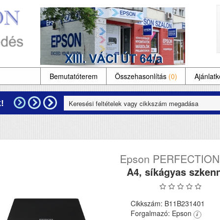
Bemutatóterem
Összehasonlítás
(0)
Ajánlatk
!
Epson PERFECTION
A4, síkágyas szken
Cikkszám: B11B231401
Forgalmazó: Epson