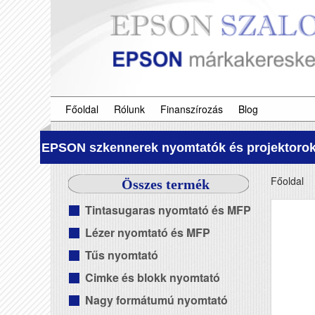
Főoldal
Rólunk
Finanszírozás
Blog
EPSON szkennerek nyomtatók és projektorok
Főoldal
Összes termék
Tintasugaras nyomtató és MFP
Lézer nyomtató és MFP
Tűs nyomtató
Cimke és blokk nyomtató
Nagy formátumú nyomtató