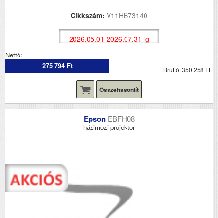
Cikkszám:
V11HB73140
2026.05.01-2026.07.31-ig
Nettó:
275 794 Ft
Bruttó: 350 258 Ft
Összehasonlít
Epson
EBFH08
házimozi projektor