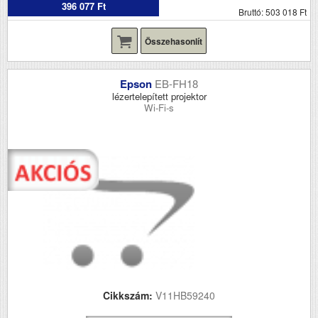
396 077 Ft
Bruttó: 503 018 Ft
Összehasonlít
Epson
EB-FH18
lézertelepített projektor
Wi-Fi-s
Cikkszám:
V11HB59240