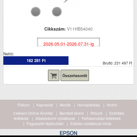
Cikkszám:
V11HB54040
2026.05.01-2026.07.31-ig
Nettó:
182 281 Ft
Bruttó: 231 497 Ft
Összehasonlít
Fiókom
Kapcsolat
Akciók
Honlaptérkép
Archiv
Cetelem Online Áruhitel
Bemtató terem
Rólunk
Szállítási
feltételek
Adatvédelmi nyilatkozat
Felhasználási feltételek
Fogyasztói tájékoztató
Elállási nyilatkozat minta