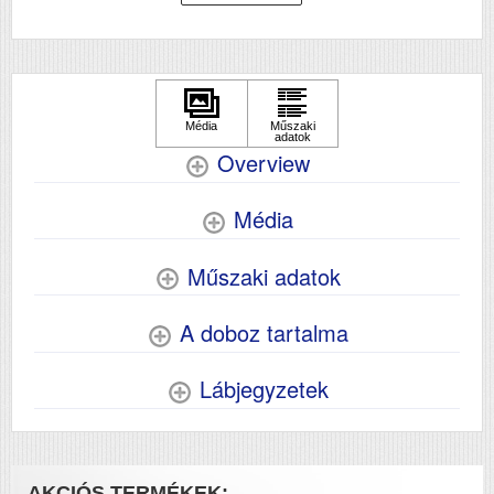
Wifi
Nem
Szkennelés
nem
Megjegyzés
Maximális papírméret: A2+
Overview
Média
Műszaki adatok
A doboz tartalma
Lábjegyzetek
AKCIÓS TERMÉKEK: