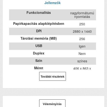
Jellemzők
Funkcionalitás
nagyformátumú
nyomtatás
Papírkapacitás alapkiépítésben
250
DPI
2880 x 1440
Tárolási memória (MB)
256
USB
Igen
Duplex
Nem
Szín
színes
Méret
406 x 863 x
766
További részletek
Súly (kg)
52
Papír méret
A3+
Technológia
tintasugaras
Hálozat
Igen
Véleményírás