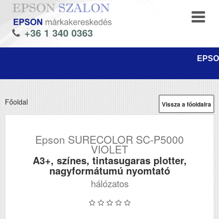
+36 1 340 0363
EPSON
Főoldal
Vissza a főoldalra
Epson SURECOLOR SC-P5000
VIOLET
A3+, színes, tintasugaras plotter,
nagyformátumú nyomtató
hálózatos