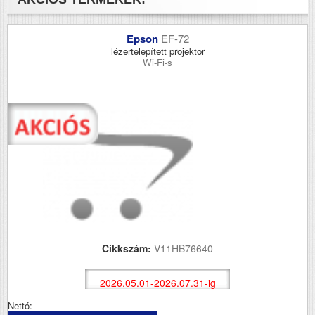
Epson
EF-72
lézertelepített projektor
Wi-Fi-s
Cikkszám:
V11HB76640
2026.05.01-2026.07.31-ig
Nettó: