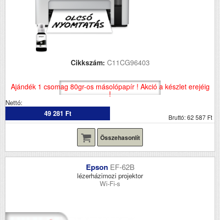
Cikkszám:
C11CG96403
Ajándék 1 csomag 80gr-os másolópapír ! Akció a készlet erejéig
!
Nettó:
49 281 Ft
Bruttó: 62 587 Ft
Összehasonlít
Epson
EF-62B
lézerházimozi projektor
Wi-Fi-s