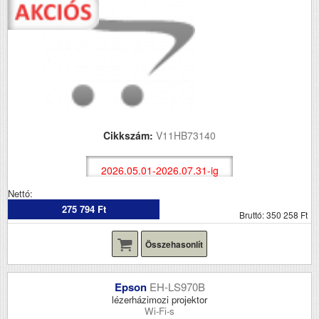
Cikkszám:
V11HB73140
2026.05.01-2026.07.31-ig
Nettó:
275 794 Ft
Bruttó: 350 258 Ft
Összehasonlít
Epson
EH-LS970B
lézerházimozi projektor
Wi-Fi-s