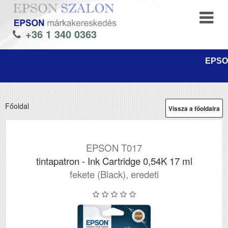
+36 1 340 0363
EPSON
Főoldal
Vissza a főoldalra
EPSON T017
tintapatron - Ink Cartridge 0,54K 17 ml
fekete (Black), eredeti