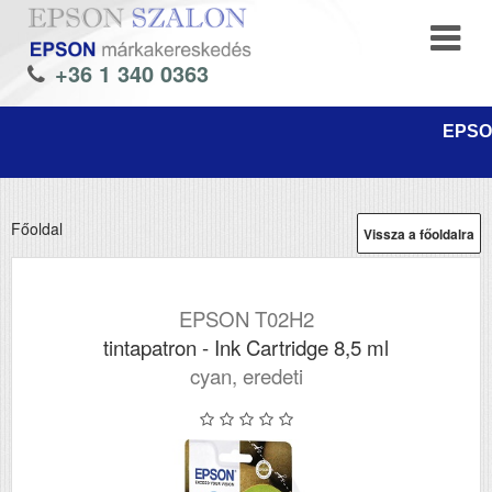
+36 1 340 0363
EPSON
Főoldal
Vissza a főoldalra
EPSON T02H2
tintapatron - Ink Cartridge 8,5 ml
cyan, eredeti