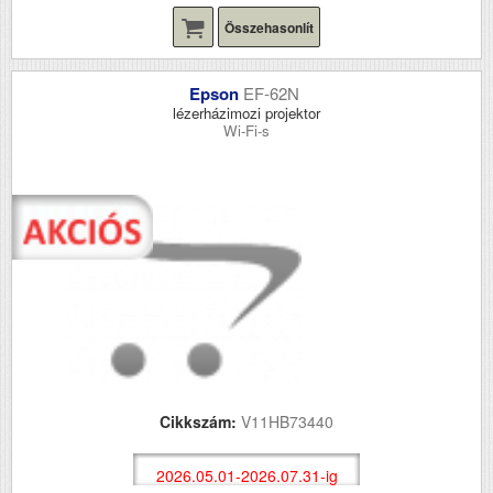
Összehasonlít
Epson
EF-62N
lézerházimozi projektor
Wi-Fi-s
Cikkszám:
V11HB73440
2026.05.01-2026.07.31-ig