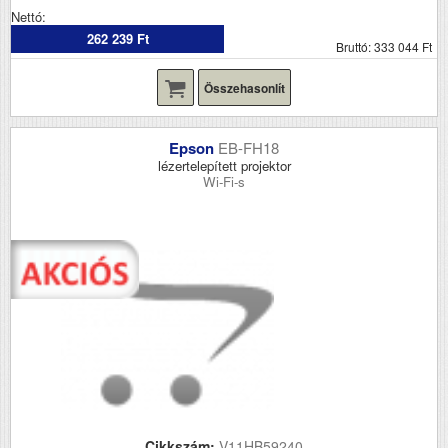
Nettó:
262 239 Ft
Bruttó: 333 044 Ft
Összehasonlít
Epson
EB-FH18
lézertelepített projektor
Wi-Fi-s
Cikkszám:
V11HB59240