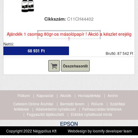
Cikkszám:
C11CH44402
Ajándék 1 csomag 80gr-os másolópapír ! Akció a készlet erejéig
!
Nettó:
68 931 Ft
Bruttó: 87 542 Ft
Összehasonlít
Fiókom
Kapcsolat
Akciók
Honlaptérkép
Archiv
Cetelem Online Áruhitel
Bemtató terem
Rólunk
Szállítási
feltételek
Adatvédelmi nyilatkozat
Felhasználási feltételek
Fogyasztói tájékoztató
Elállási nyilatkozat minta
Copyright 2022 Négypólus Kft
Webdesign by loomify developer team