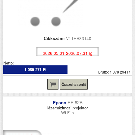
Cikkszám:
V11HB83140
2026.05.01-2026.07.31-ig
Nettó:
1 085 271 Ft
Bruttó: 1 378 294 Ft
Összehasonlít
Epson
EF-62B
lézerházimozi projektor
Wi-Fi-s