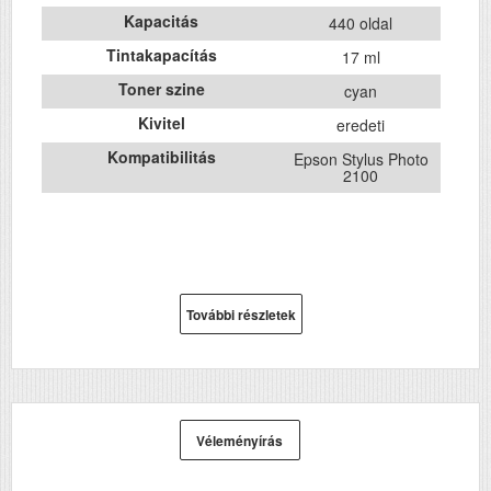
Kapacitás
440 oldal
Tintakapacítás
17 ml
Toner szine
cyan
Kivitel
eredeti
Kompatibilitás
Epson Stylus Photo
2100
További részletek
Véleményírás