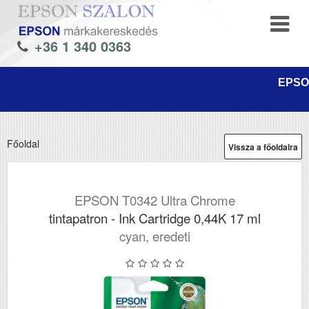
+36 1 340 0363
EPSON
Főoldal
Vissza a főoldalra
EPSON T0342 Ultra Chrome
tintapatron - Ink Cartridge 0,44K 17 ml
cyan, eredeti