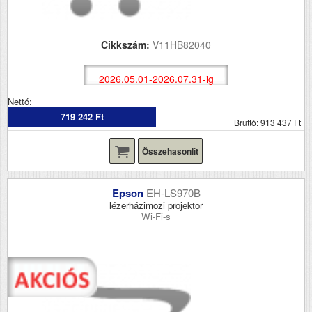
Cikkszám:
V11HB82040
2026.05.01-2026.07.31-ig
Nettó:
719 242 Ft
Bruttó: 913 437 Ft
Összehasonlít
Epson
EH-LS970B
lézerházimozi projektor
Wi-Fi-s