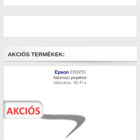
500
Epson Stylus Colour
600
Epson Stylus Colour
600q
Epson Stylus Colour
640
Epson Stylus Colour
660
Epson Stylus Colour
670
AKCIÓS TERMÉKEK:
Epson Stylus Colour
740
Epson Stylus Colour
740i
Epson
EBW55
Epson Stylus Colour
házimozi projektor
760
hálózatos, Wi-Fi-s
Epson Stylus Colour
800
Epson Stylus Colour
800n
Epson Stylus Colour
850