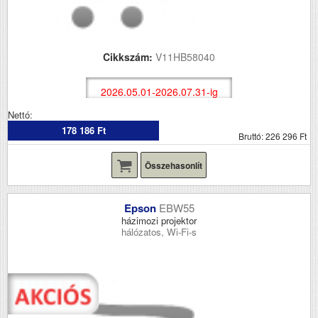
Cikkszám:
V11HB58040
2026.05.01-2026.07.31-ig
Nettó:
178 186 Ft
Bruttó: 226 296 Ft
Összehasonlít
Epson
EBW55
házimozi projektor
hálózatos, Wi-Fi-s