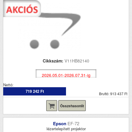
Cikkszám:
V11HB82140
2026.05.01-2026.07.31-ig
Nettó:
719 242 Ft
Bruttó: 913 437 Ft
Összehasonlít
Epson
EF-72
lézertelepített projektor