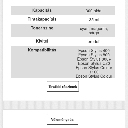
Kapacitás
300 oldal
Tintakapacítás
35 ml
Toner szine
cyan, magenta,
sárga
Kivitel
eredeti
Kompatibilitás
Epson Stylus 400
Epson Stylus 800
Epson Stylus 800+
Epson Stylus C20
Epson Stylus Colour
1160
Epson Stylus Colour
1500
Epson Stylus Colour
További részletek
1520
Epson Stylus Colour
1520h
Epson Stylus Colour
400
Epson Stylus Colour
440
Epson Stylus Colour
Véleményírás
460
Epson Stylus Colour