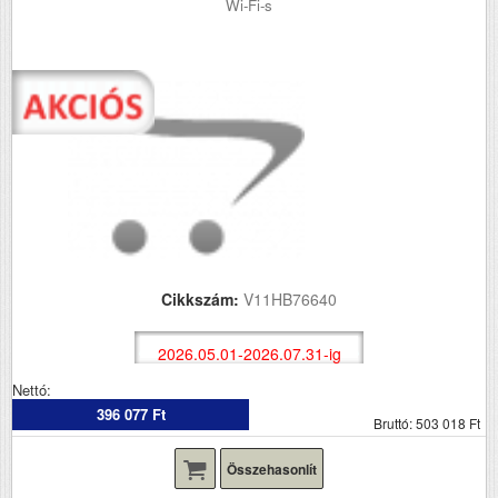
Wi-Fi-s
Cikkszám:
V11HB76640
2026.05.01-2026.07.31-ig
Nettó:
396 077 Ft
Bruttó: 503 018 Ft
Összehasonlít