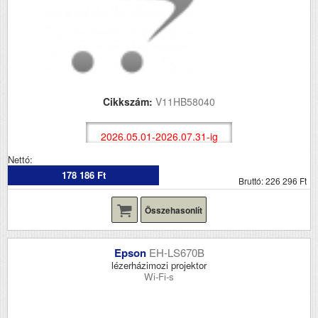
Cikkszám:
V11HB58040
2026.05.01-2026.07.31-ig
Nettó:
178 186 Ft
Bruttó: 226 296 Ft
Összehasonlít
Epson
EH-LS670B
lézerházimozi projektor
Wi-Fi-s