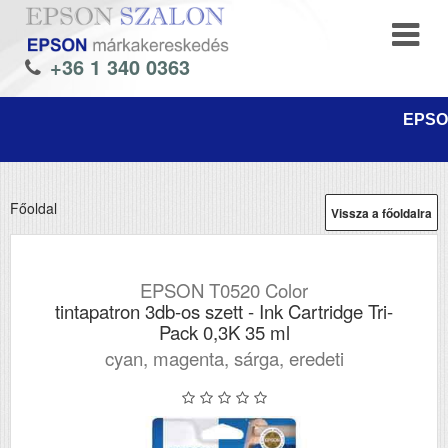
+36 1 340 0363
EPSON
Főoldal
Vissza a főoldalra
EPSON T0520 Color
tintapatron 3db-os szett - Ink Cartridge Tri-
Pack 0,3K 35 ml
cyan, magenta, sárga, eredeti