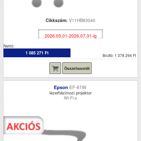
Cikkszám:
V11HB83040
2026.05.01-2026.07.31-ig
Nettó:
1 085 271 Ft
Bruttó: 1 378 294 Ft
Összehasonlít
Epson
EF-61W
lézerházimozi projektor
Wi-Fi-s