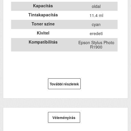
Kapacitás
oldal
Tintakapacítás
11.4 ml
Toner szine
cyan
Kivitel
eredeti
Kompatibilitás
Epson Stylus Photo
R1900
További részletek
Véleményírás