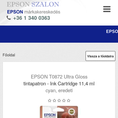
+36 1 340 0363
EPSON
Főoldal
Vissza a főoldalra
EPSON T0872 Ultra Gloss
tintapatron - Ink Cartridge 11,4 ml
cyan, eredeti