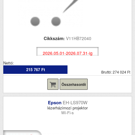
Cikkszám:
V11HB72040
2026.05.01-2026.07.31-ig
Nettó:
215 767 Ft
Bruttó: 274 024 Ft
Összehasonlít
Epson
EH-LS970W
lézerházimozi projektor
Wi-Fi-s