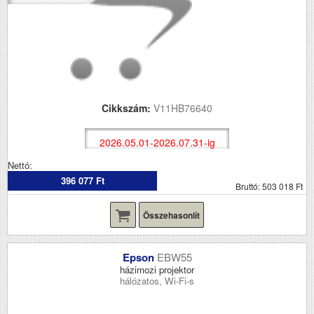
Cikkszám:
V11HB76640
2026.05.01-2026.07.31-ig
Nettó:
396 077 Ft
Bruttó: 503 018 Ft
Összehasonlít
Epson
EBW55
házimozi projektor
hálózatos, Wi-Fi-s