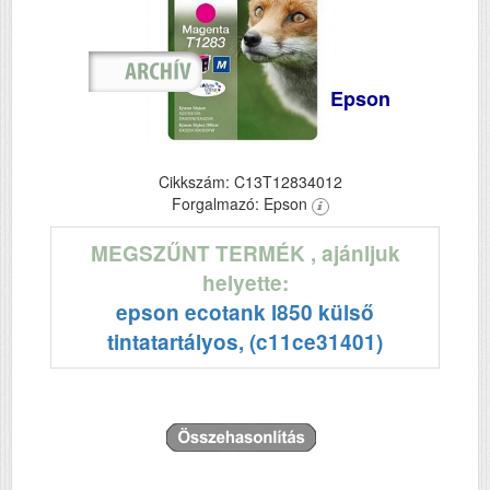
Epson
Cikkszám: C13T12834012
Forgalmazó: Epson
MEGSZŰNT TERMÉK
, ajánljuk
helyette:
epson ecotank l850 külső
tintatartályos, (c11ce31401)