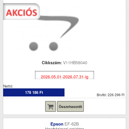
Cikkszám:
V11HB58040
2026.05.01-2026.07.31-ig
Nettó:
178 186 Ft
Bruttó: 226 296 Ft
Összehasonlít
Epson
EF-62B
lézerházimozi projektor