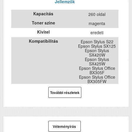
Jellemzők
Kapacitás
260 oldal
Toner szine
magenta
Kivitel
eredeti
Kompatibilitás
Epson Stylus S22
Epson Stylus SX125
Epson Stylus
SX420W
Epson Stylus
SX425W
Epson Stylus Office
BX305F
Epson Stylus Office
BX305FW
További részletek
Véleményírás