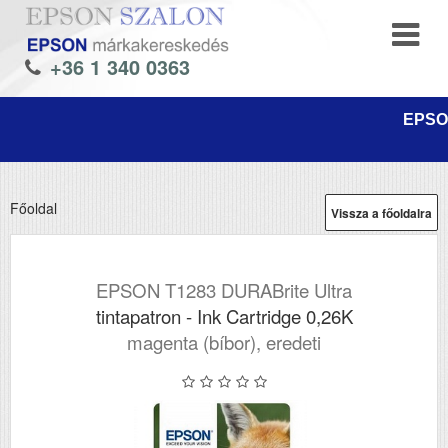
+36 1 340 0363
EPSON
Főoldal
Vissza a főoldalra
EPSON T1283 DURABrite Ultra
tintapatron - Ink Cartridge 0,26K
magenta (bíbor), eredeti