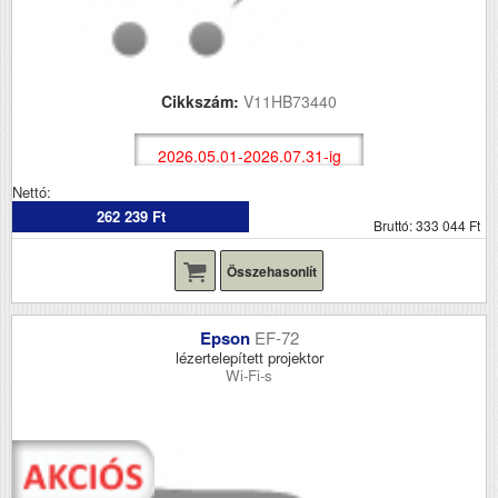
Cikkszám:
V11HB73440
2026.05.01-2026.07.31-ig
Nettó:
262 239 Ft
Bruttó: 333 044 Ft
Összehasonlít
Epson
EF-72
lézertelepített projektor
Wi-Fi-s