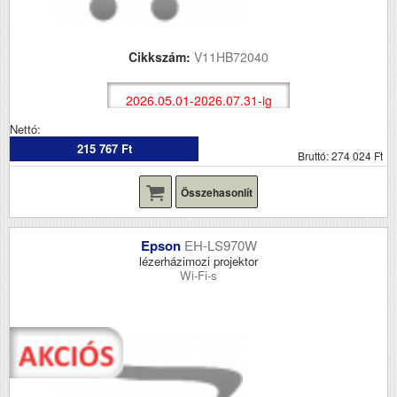
Cikkszám:
V11HB72040
2026.05.01-2026.07.31-ig
Nettó:
215 767 Ft
Bruttó: 274 024 Ft
Összehasonlít
Epson
EH-LS970W
lézerházimozi projektor
Wi-Fi-s