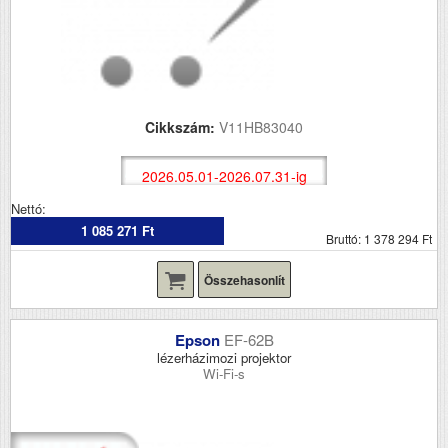
Cikkszám:
V11HB83040
2026.05.01-2026.07.31-ig
Nettó:
1 085 271 Ft
Bruttó: 1 378 294 Ft
Összehasonlít
Epson
EF-62B
lézerházimozi projektor
Wi-Fi-s