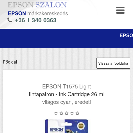
+36 1 340 0363
EPSON
Főoldal
Vissza a főoldalra
EPSON T1575 Light
tintapatron - Ink Cartridge 26 ml
világos cyan, eredeti