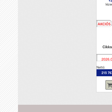
léze
Cikk
2026.0
Nettó:
215 76