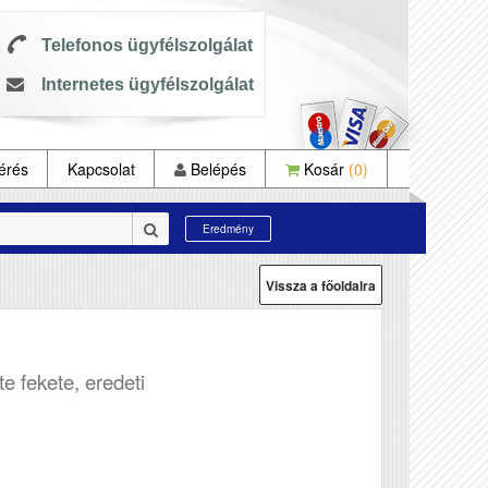
Telefonos ügyfélszolgálat
Internetes ügyfélszolgálat
érés
Kapcsolat
Belépés
Kosár
(0)
Eredmény
Vissza a főoldalra
e fekete, eredeti