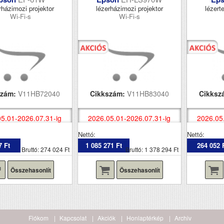
rházimozi projektor
lézerházimozi projektor
lézerte
Wi-Fi-s
Wi-Fi-s
szám:
V11HB72040
Cikkszám:
V11HB83040
Cikksz
5.01-2026.07.31-ig
2026.05.01-2026.07.31-ig
2026.05
Nettó:
Nettó:
7 Ft
1 085 271 Ft
264 052 
Bruttó: 274 024 Ft
Bruttó: 1 378 294 Ft
Összehasonlít
Összehasonlít
Fiókom
Kapcsolat
Akciók
Honlaptérkép
Archiv