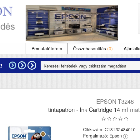
Bemutatóterem
Összehasonlítás
(0)
Ajánlatk
!
EPSON T3248
tintapatron - Ink Cartridge 14 ml
matt
Cikkszám: C13T32484010
Forgalmazó: Epson