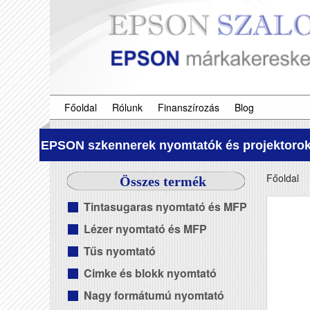
Főoldal
Rólunk
Finanszírozás
Blog
EPSON szkennerek nyomtatók és projektorok
Főoldal
Összes termék
Tintasugaras nyomtató és MFP
Lézer nyomtató és MFP
Tűs nyomtató
Cimke és blokk nyomtató
Nagy formátumú nyomtató