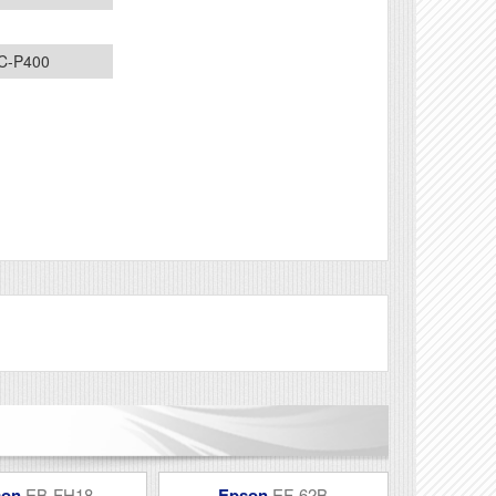
SC-P400
Véleményírás
son
EB-FH18
Epson
EF-62B