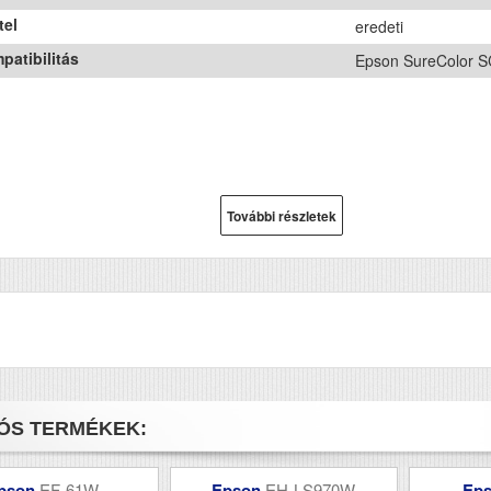
tel
eredeti
patibilitás
Epson SureColor 
További részletek
ÓS TERMÉKEK:
pson
EF-61W
Epson
EH-LS970W
Ep