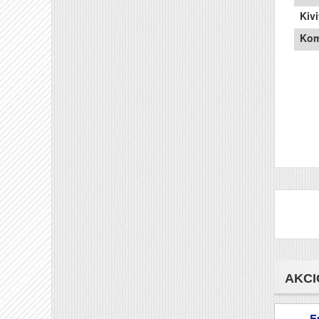
Kivi
Kom
AKCI
E