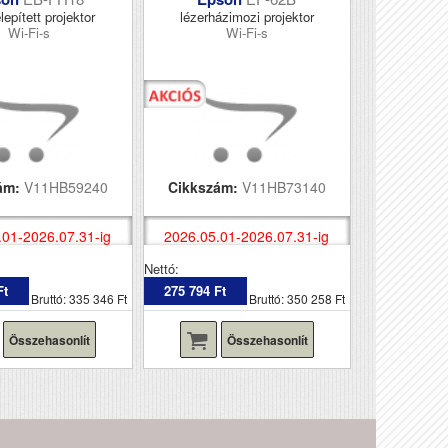
lepített projektor
lézerházimozi projektor
Wi-Fi-s
Wi-Fi-s
ám:
V11HB59240
Cikkszám:
V11HB73140
.01-2026.07.31-ig
2026.05.01-2026.07.31-ig
Nettó:
Ft
275 794 Ft
Bruttó: 335 346 Ft
Bruttó: 350 258 Ft
Összehasonlít
Összehasonlít