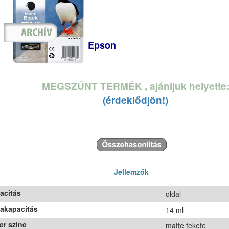
Epson
MEGSZŰNT TERMÉK
, ajánljuk helyette
(érdeklődjön!)
Jellemzők
acitás
oldal
takapacítás
14 ml
er szine
matte fekete