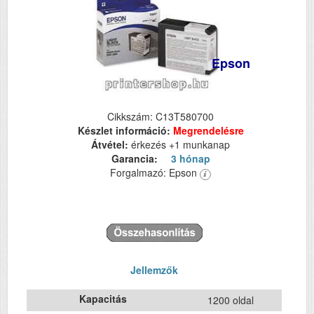
Epson
Cikkszám: C13T580700
Készlet információ:
Megrendelésre
Átvétel:
érkezés +1 munkanap
Garancia:
3 hónap
Forgalmazó: Epson
Jellemzők
Kapacitás
1200 oldal