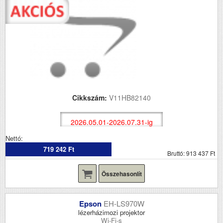
Cikkszám:
V11HB82140
2026.05.01-2026.07.31-ig
Nettó:
719 242 Ft
Bruttó: 913 437 Ft
Összehasonlít
Epson
EH-LS970W
lézerházimozi projektor
Wi-Fi-s