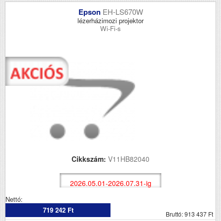
Epson
EH-LS670W
lézerházimozi projektor
Wi-Fi-s
Cikkszám:
V11HB82040
2026.05.01-2026.07.31-ig
Nettó:
719 242 Ft
Bruttó: 913 437 Ft