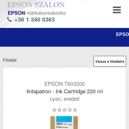
+36 1 340 0363
EPSON
Főoldal
Vissza a főoldalra
EPSON T603200
tintapatron - Ink Cartridge 220 ml
cyan, eredeti