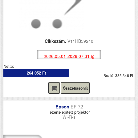
Cikkszám:
V11HB59240
2026.05.01-2026.07.31-ig
Nettó:
264 052 Ft
Bruttó: 335 346 Ft
Összehasonlít
Epson
EF-72
lézertelepített projektor
Wi-Fi-s