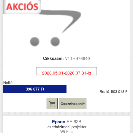
Cikkszám:
V11HB76640
2026.05.01-2026.07.31-ig
Nettó:
396 077 Ft
Bruttó: 503 018 Ft
Összehasonlít
Epson
EF-62B
lézerházimozi projektor
Wi-Fi-s