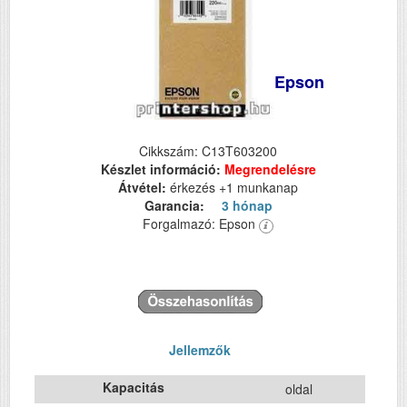
Epson
Cikkszám: C13T603200
Készlet információ:
Megrendelésre
Átvétel:
érkezés +1 munkanap
Garancia:
3 hónap
Forgalmazó: Epson
Jellemzők
Kapacitás
oldal