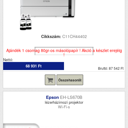
Cikkszám:
C11CH44402
Ajándék 1 csomag 80gr-os másolópapír ! Akció a készlet erejéig
!
Nettó:
68 931 Ft
Bruttó: 87 542 Ft
Összehasonlít
Epson
EH-LS670B
lézerházimozi projektor
Wi-Fi-s