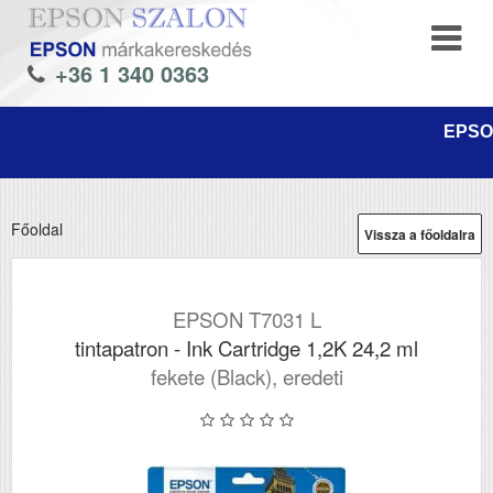
+36 1 340 0363
EPSON
Főoldal
Vissza a főoldalra
EPSON T7031 L
tintapatron - Ink Cartridge 1,2K 24,2 ml
fekete (Black), eredeti