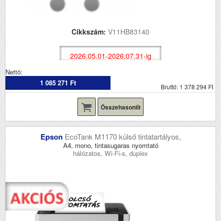
Cikkszám:
V11HB83140
2026.05.01-2026.07.31-ig
Nettó:
1 085 271 Ft
Bruttó: 1 378 294 Ft
Összehasonlít
Epson
EcoTank M1170 külső tintatartályos,
A4, mono, tintasugaras nyomtató
hálózatos, Wi-Fi-s, duplex