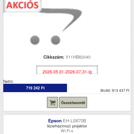
Cikkszám:
V11HB82040
2026.05.01-2026.07.31-ig
Nettó:
719 242 Ft
Bruttó: 913 437 Ft
Összehasonlít
Epson
EH-LS670B
lézerházimozi projektor
Wi-Fi-s