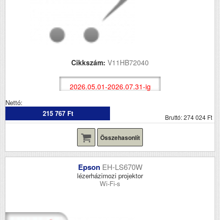
Cikkszám:
V11HB72040
2026.05.01-2026.07.31-ig
Nettó:
215 767 Ft
Bruttó: 274 024 Ft
Összehasonlít
Epson
EH-LS670W
lézerházimozi projektor
Wi-Fi-s