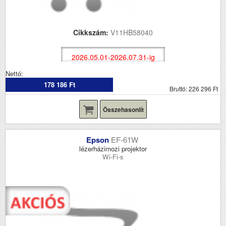
Cikkszám:
V11HB58040
2026.05.01-2026.07.31-ig
Nettó:
178 186 Ft
Bruttó: 226 296 Ft
Összehasonlít
Epson
EF-61W
lézerházimozi projektor
Wi-Fi-s