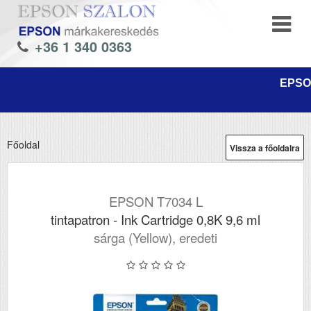
+36 1 340 0363
EPSON
Főoldal
Vissza a főoldalra
EPSON T7034 L
tintapatron - Ink Cartridge 0,8K 9,6 ml
sárga (Yellow), eredeti