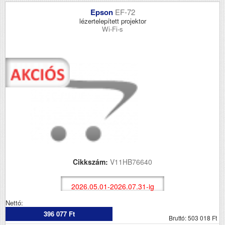
Epson
EF-72
lézertelepített projektor
Wi-Fi-s
Cikkszám:
V11HB76640
2026.05.01-2026.07.31-ig
Nettó:
396 077 Ft
Bruttó: 503 018 Ft