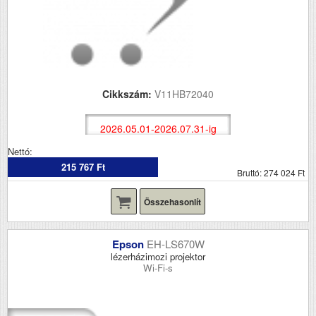
Cikkszám:
V11HB72040
2026.05.01-2026.07.31-ig
Nettó:
215 767 Ft
Bruttó: 274 024 Ft
Összehasonlít
Epson
EH-LS670W
lézerházimozi projektor
Wi-Fi-s