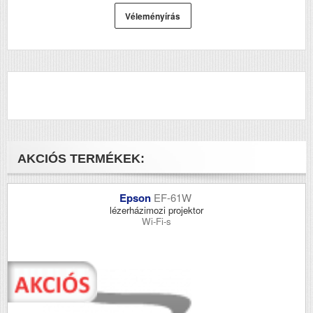
Véleményírás
AKCIÓS TERMÉKEK:
Epson
EF-61W
lézerházimozi projektor
Wi-Fi-s