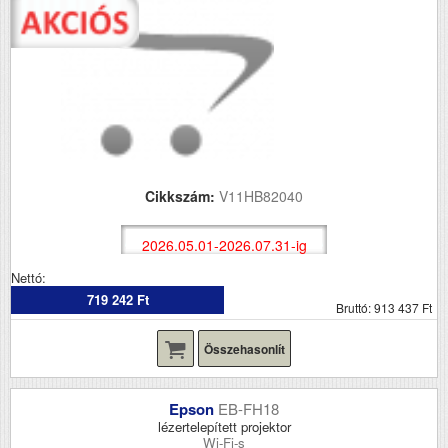
Cikkszám:
V11HB82040
2026.05.01-2026.07.31-ig
Nettó:
719 242 Ft
Bruttó: 913 437 Ft
Összehasonlít
Epson
EB-FH18
lézertelepített projektor
Wi-Fi-s