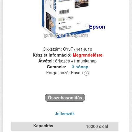
Epson
Cikkszám: C13T74414010
Készlet információ:
Megrendelésre
Átvétel:
érkezés +1 munkanap
Garancia:
3 hónap
Forgalmazó: Epson
Jellemzők
Kapacitás
10000 oldal