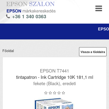
+36 1 340 0363
EPSON
Főoldal
Vissza a főoldalra
EPSON T7441
tintapatron - Ink Cartridge 10K 181,1 ml
fekete (Black), eredeti