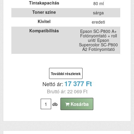
Tintakapacítás
80 ml
Toner szine
sárga
Kivitel
eredeti
Kompatibilitás
Epson SC-P800 A+
Fotónyomtató + roll
unit/ Epson
Supercolor SC-P800
A2 Fotónyomtató
További részletek
17 377 Ft
Nettó ár:
Bruttó ár: 22 069 Ft
Kosárba
db