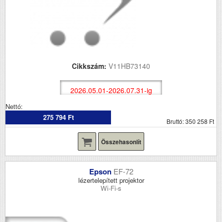
Cikkszám:
V11HB73140
2026.05.01-2026.07.31-ig
Nettó:
275 794 Ft
Bruttó: 350 258 Ft
Összehasonlít
Epson
EF-72
lézertelepített projektor
Wi-Fi-s