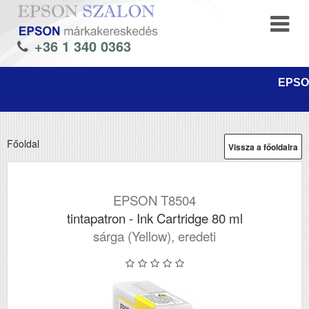
+36 1 340 0363
EPSON
Főoldal
Vissza a főoldalra
EPSON T8504
tintapatron - Ink Cartridge 80 ml
sárga (Yellow), eredeti