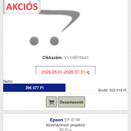
Cikkszám:
V11HB76640
2026.05.01-2026.07.31-ig
Nettó:
396 077 Ft
Bruttó: 503 018 Ft
Összehasonlít
Epson
EF-61W
lézerházimozi projektor
Wi-Fi-s