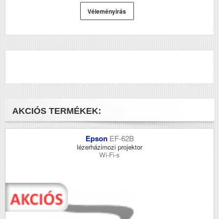
Véleményírás
AKCIÓS TERMÉKEK:
Epson
EF-62B
lézerházimozi projektor
Wi-Fi-s