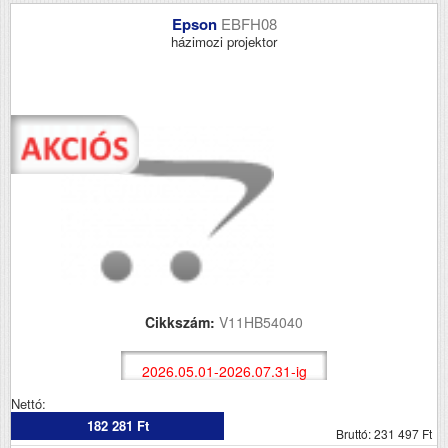
Epson
EBFH08
házimozi projektor
Cikkszám:
V11HB54040
2026.05.01-2026.07.31-ig
Nettó:
182 281 Ft
Bruttó: 231 497 Ft