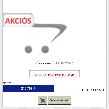
Cikkszám:
V11HB72040
2026.05.01-2026.07.31-ig
Nettó:
215 767 Ft
Bruttó: 274 024 Ft
Összehasonlít