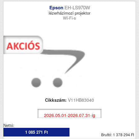
Epson
EH-LS970W
lézerházimozi projektor
Wi-Fi-s
Cikkszám:
V11HB83040
2026.05.01-2026.07.31-ig
Nettó:
1 085 271 Ft
Bruttó: 1 378 294 Ft