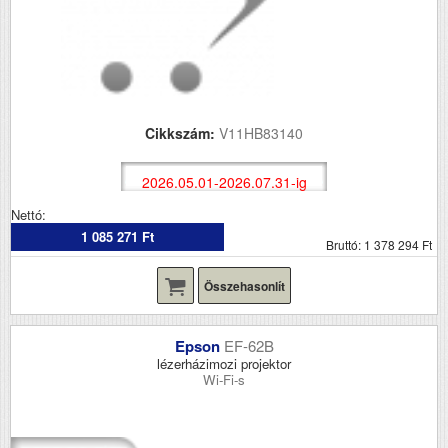
Cikkszám:
V11HB83140
2026.05.01-2026.07.31-ig
Nettó:
1 085 271 Ft
Bruttó: 1 378 294 Ft
Összehasonlít
Epson
EF-62B
lézerházimozi projektor
Wi-Fi-s