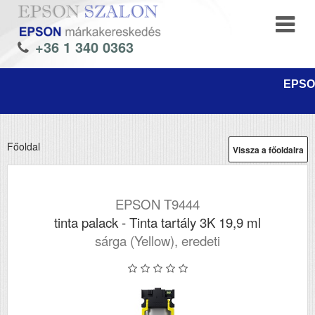
+36 1 340 0363
EPSON
Főoldal
Vissza a főoldalra
EPSON T9444
tinta palack - Tinta tartály 3K 19,9 ml
sárga (Yellow), eredeti