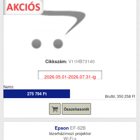
Cikkszám:
V11HB73140
2026.05.01-2026.07.31-ig
Nettó:
275 794 Ft
Bruttó: 350 258 Ft
Összehasonlít
Epson
EF-62B
lézerházimozi projektor
Wi-Fi-s