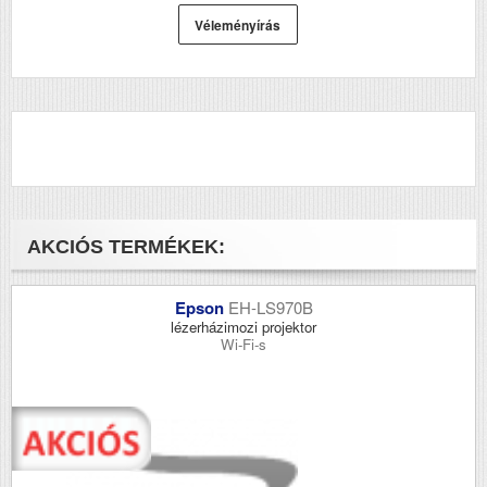
Véleményírás
AKCIÓS TERMÉKEK:
Epson
EH-LS970B
lézerházimozi projektor
Wi-Fi-s