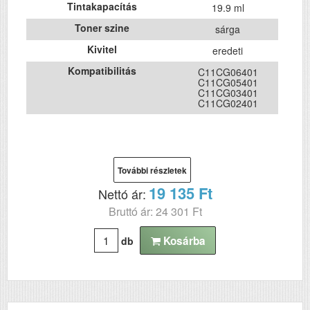
Tintakapacítás
19.9 ml
Toner szine
sárga
Kivitel
eredeti
Kompatibilitás
C11CG06401
C11CG05401
C11CG03401
C11CG02401
További részletek
19 135 Ft
Nettó ár:
Bruttó ár: 24 301 Ft
Kosárba
db