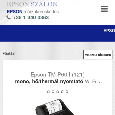
+36 1 340 0363
EPSON
Főoldal
Vissza a főoldalra
Epson TM-P60II (121)
mono, hő/thermál nyomtató
Wi-Fi-s