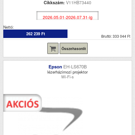
Cikkszám:
V11HB73440
2026.05.01-2026.07.31-ig
Nettó:
262 239 Ft
Bruttó: 333 044 Ft
Összehasonlít
Epson
EH-LS670B
lézerházimozi projektor
Wi-Fi-s