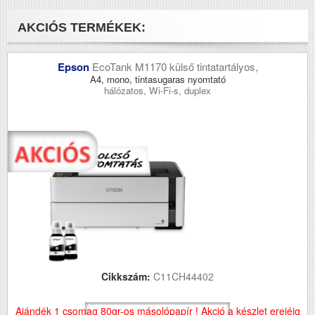
AKCIÓS TERMÉKEK:
Epson
EcoTank M1170 külső tintatartályos,
A4, mono, tintasugaras nyomtató
hálózatos, Wi-Fi-s, duplex
Cikkszám:
C11CH44402
Ajándék 1 csomag 80gr-os másolópapír ! Akció a készlet erejéig