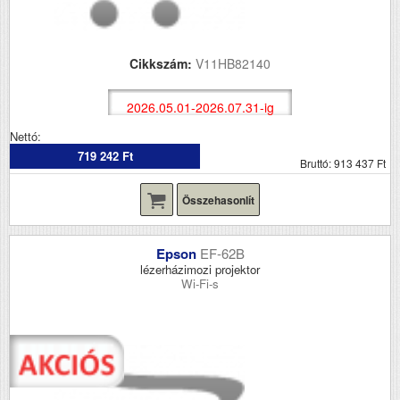
Cikkszám:
V11HB82140
2026.05.01-2026.07.31-ig
Nettó:
719 242 Ft
Bruttó: 913 437 Ft
Összehasonlít
Epson
EF-62B
lézerházimozi projektor
Wi-Fi-s