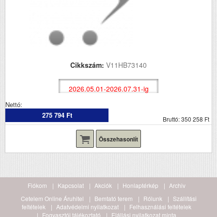
Cikkszám:
V11HB73140
2026.05.01-2026.07.31-ig
Nettó:
275 794 Ft
Bruttó: 350 258 Ft
Összehasonlít
Fiókom
Kapcsolat
Akciók
Honlaptérkép
Archiv
Cetelem Online Áruhitel
Bemtató terem
Rólunk
Szállítási
feltételek
Adatvédelmi nyilatkozat
Felhasználási feltételek
Fogyasztói tájékoztató
Elállási nyilatkozat minta