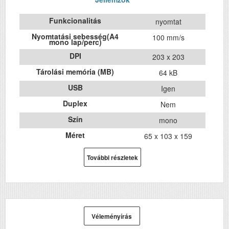
Funkcionalitás
nyomtat
Nyomtatási sebesség(A4
100 mm/s
mono lap/perc)
DPI
203 x 203
Tárolási memória (MB)
64 kB
USB
Igen
Duplex
Nem
Szín
mono
Méret
65 x 103 x 159
Súly (kg)
0.63
További részletek
Papír méret
---
Technológia
hő/thermál
Hálozat
Nem
Wifi
Igen
Véleményírás