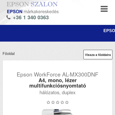
+36 1 340 0363
EPSON
Főoldal
Vissza a főoldalra
Epson WorkForce AL-MX300DNF
A4, mono, lézer
multifunkciósnyomtató
hálózatos, duplex