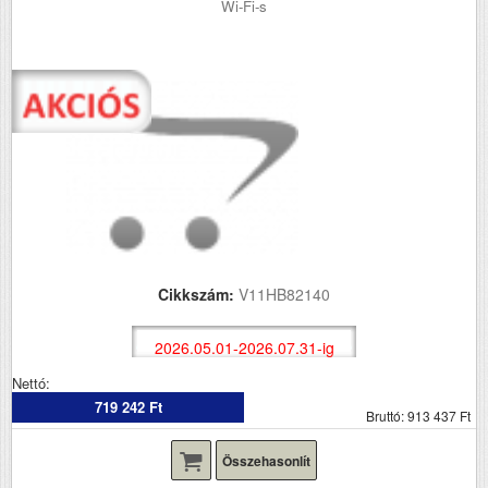
Wi-Fi-s
Cikkszám:
V11HB82140
2026.05.01-2026.07.31-ig
Nettó:
719 242 Ft
Bruttó: 913 437 Ft
Összehasonlít