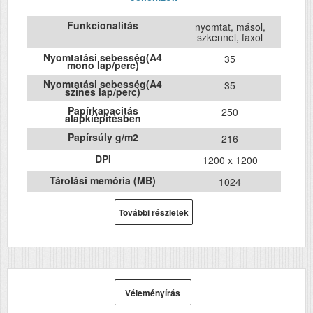
Funkcionalitás
nyomtat, másol,
szkennel, faxol
Nyomtatási sebesség(A4
35
mono lap/perc)
Nyomtatási sebesség(A4
35
szines lap/perc)
Papírkapacitás
250
alapkiépítésben
Papírsúly g/m2
216
DPI
1200 x 1200
Tárolási memória (MB)
1024
Havi terhelhetőség (oldal/hó)
20000
További részletek
Első fekete nyomat
6
elkészítési ideje (mp)
ADF (automatikus lapolvasó)
Igen
DADF (automatikus
Igen
kétoldalas lapolvasás)
Véleményírás
USB
Igen