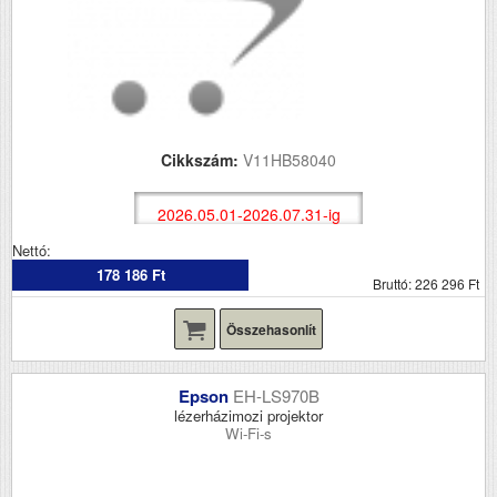
Cikkszám:
V11HB58040
2026.05.01-2026.07.31-ig
Nettó:
178 186 Ft
Bruttó: 226 296 Ft
Összehasonlít
Epson
EH-LS970B
lézerházimozi projektor
Wi-Fi-s