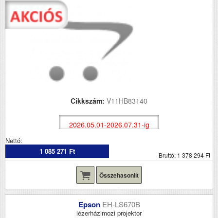
Cikkszám:
V11HB83140
2026.05.01-2026.07.31-ig
Nettó:
1 085 271 Ft
Bruttó: 1 378 294 Ft
Összehasonlít
Epson
EH-LS670B
lézerházimozi projektor