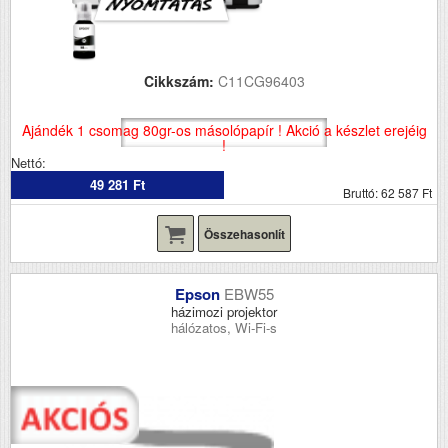
Cikkszám:
C11CG96403
Ajándék 1 csomag 80gr-os másolópapír ! Akció a készlet erejéig
!
Nettó:
49 281 Ft
Bruttó: 62 587 Ft
Összehasonlít
Epson
EBW55
házimozi projektor
hálózatos, Wi-Fi-s