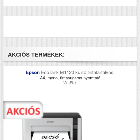
Duplex
Igen
Szín
mono
Méret
503 x 430 x 426
Súly (kg)
18.89
Papír méret
A4
Technológia
lézer
AKCIÓS TERMÉKEK:
Hálozat
Igen
Wifi
Nem
Epson
EcoTank M1120 külső tintatartályos,
A4, mono, tintasugaras nyomtató
Szkennelés
igen
Wi-Fi-s