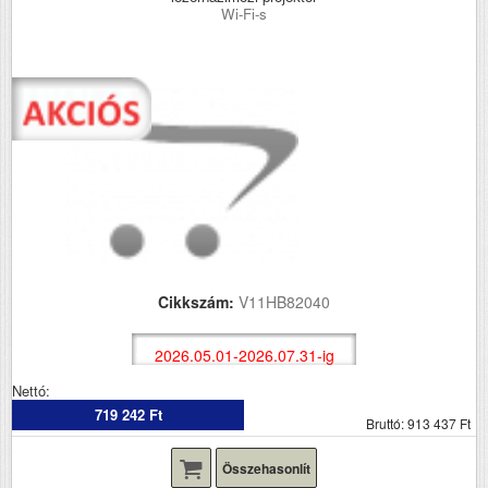
Wi-Fi-s
Cikkszám:
V11HB82040
2026.05.01-2026.07.31-ig
Nettó:
719 242 Ft
Bruttó: 913 437 Ft
Összehasonlít