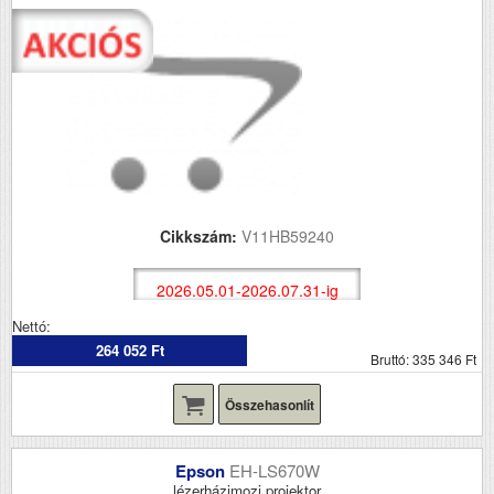
Cikkszám:
V11HB59240
2026.05.01-2026.07.31-ig
Nettó:
264 052 Ft
Bruttó: 335 346 Ft
Összehasonlít
Epson
EH-LS670W
lézerházimozi projektor