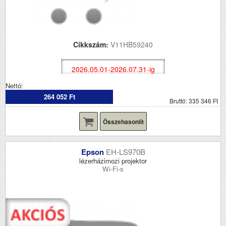
Cikkszám:
V11HB59240
2026.05.01-2026.07.31-ig
Nettó:
264 052 Ft
Bruttó: 335 346 Ft
Összehasonlít
Epson
EH-LS970B
lézerházimozi projektor
Wi-Fi-s