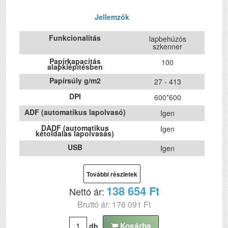
Jellemzők
Funkcionalitás
lapbehúzós
szkenner
Papírkapacitás
100
alapkiépítésben
Papírsúly g/m2
27 - 413
DPI
600*600
ADF (automatikus lapolvasó)
Igen
DADF (automatikus
Igen
kétoldalas lapolvasás)
USB
Igen
Szín
---
További részletek
Méret
167 x 296‎ x 169
138 654 Ft
Nettó ár:
Súly (kg)
3.6
Bruttó ár: 176 091 Ft
Papír méret
A4
Kosárba
Technológia
db
---