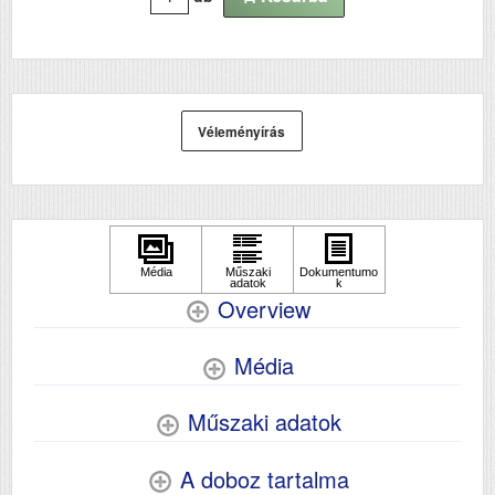
Hálozat
Igen
Wifi
Nem
Szkennelés
igen
Véleményírás
Overview
Média
Műszaki adatok
A doboz tartalma