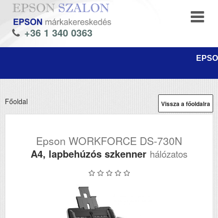
+36 1 340 0363
EPSON
Főoldal
Vissza a főoldalra
Epson WORKFORCE DS-730N
A4, lapbehúzós szkenner
hálózatos