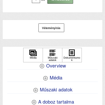
Wifi
Igen
Szkennelés
igen
Véleményírás
Overview
Média
Műszaki adatok
A doboz tartalma