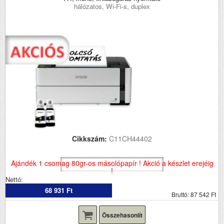
hálózatos, Wi-Fi-s, duplex
Cikkszám:
C11CH44402
Ajándék 1 csomag 80gr-os másolópapír ! Akció a készlet erejéig
!
Nettó:
68 931 Ft
Bruttó: 87 542 Ft
Összehasonlít