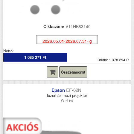
Cikkszám:
V11HB83140
2026.05.01-2026.07.31-ig
Nettó:
1 085 271 Ft
Bruttó: 1 378 294 Ft
Összehasonlít
Epson
EF-62N
lézerházimozi projektor
Wi-Fi-s