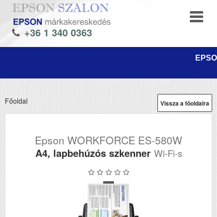
+36 1 340 0363
EPSON
Főoldal
Vissza a főoldalra
Epson WORKFORCE ES-580W
A4, lapbehúzós szkenner
Wi-Fi-s