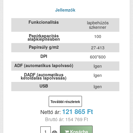
Jellemzők
Funkcionalitás
lapbehúzós
szkenner
Papírkapacitás
100
alapkiépítésben
Papírsúly g/m2
27-413
DPI
600*600
ADF (automatikus lapolvasó)
Igen
DADF (automatikus
Igen
kétoldalas lapolvasás)
USB
Igen
Szín
---
További részletek
Méret
167x296‎x169
121 865 Ft
Nettó ár:
Súly (kg)
3.7
Bruttó ár: 154 769 Ft
Papír méret
A4
Kosárba
Technológia
db
---