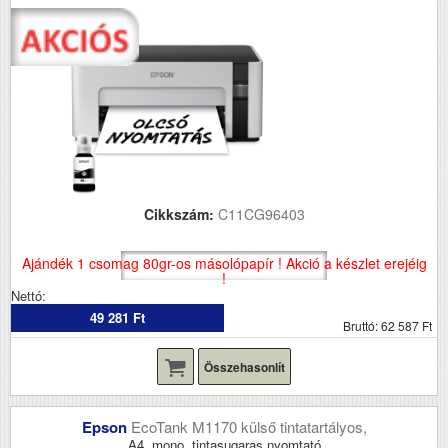
Cikkszám:
C11CG96403
Ajándék 1 csomag 80gr-os másolópapír ! Akció a készlet erejéig
!
Nettó:
49 281 Ft
Bruttó: 62 587 Ft
Összehasonlít
Epson
EcoTank M1170 külső tintatartályos,
A4, mono, tintasugaras nyomtató