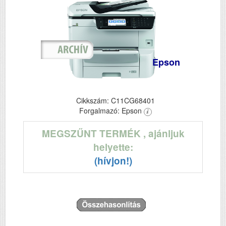
Epson
Cikkszám: C11CG68401
Forgalmazó: Epson
MEGSZŰNT TERMÉK
, ajánljuk
helyette:
(hívjon!)