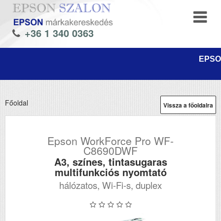
+36 1 340 0363
EPSON
Főoldal
Vissza a főoldalra
Epson WorkForce Pro WF-
C8690DWF
A3, színes, tintasugaras
multifunkciós nyomtató
hálózatos, Wi-Fi-s, duplex