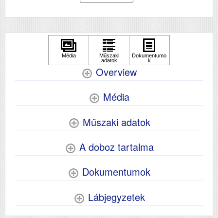
kétoldalas lapolvasás)
USB
Igen
Duplex
Igen
Szín
színes
Méret
493 x 613 x 755
Overview
Súly (kg)
45.8
Papír méret
A3
Média
Technológia
tintasugaras
Műszaki adatok
Hálozat
Igen
Wifi
Igen
A doboz tartalma
Szkennelés
igen
Dokumentumok
Lábjegyzetek