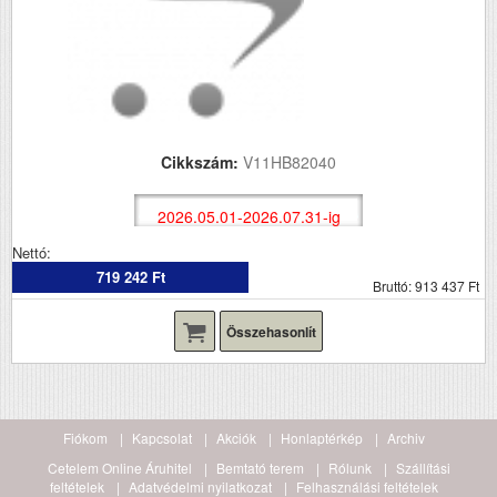
Cikkszám:
V11HB82040
2026.05.01-2026.07.31-ig
Nettó:
719 242 Ft
Bruttó: 913 437 Ft
Összehasonlít
Fiókom
Kapcsolat
Akciók
Honlaptérkép
Archiv
Cetelem Online Áruhitel
Bemtató terem
Rólunk
Szállítási
feltételek
Adatvédelmi nyilatkozat
Felhasználási feltételek