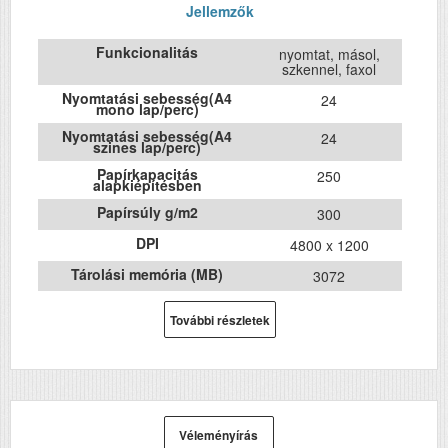
Jellemzők
Funkcionalitás
nyomtat, másol,
szkennel, faxol
Nyomtatási sebesség(A4
24
mono lap/perc)
Nyomtatási sebesség(A4
24
szines lap/perc)
Papírkapacitás
250
alapkiépítésben
Papírsúly g/m2
300
DPI
4800 x 1200
Tárolási memória (MB)
3072
Havi terhelhetőség (oldal/hó)
5000
További részletek
Első fekete nyomat
5.5
elkészítési ideje (mp)
Első színes nyomat
5.5
elkészítési ideje (mp)
ADF (automatikus lapolvasó)
Igen
Véleményírás
DADF (automatikus
Nem