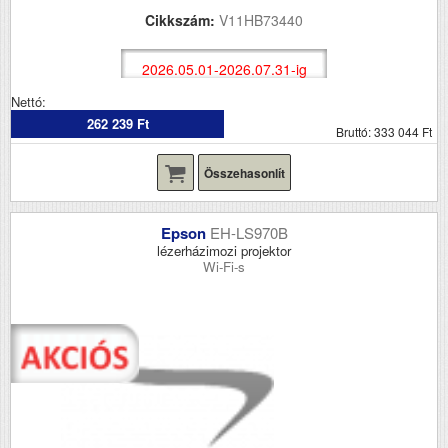
Cikkszám:
V11HB73440
2026.05.01-2026.07.31-ig
Nettó:
262 239 Ft
Bruttó: 333 044 Ft
Összehasonlít
Epson
EH-LS970B
lézerházimozi projektor
Wi-Fi-s