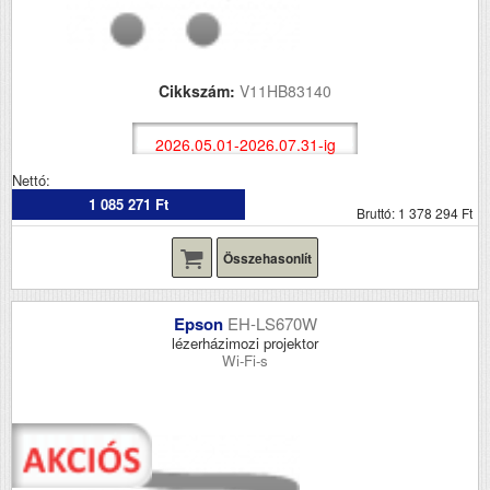
Cikkszám:
V11HB83140
2026.05.01-2026.07.31-ig
Nettó:
1 085 271 Ft
Bruttó: 1 378 294 Ft
Összehasonlít
Epson
EH-LS670W
lézerházimozi projektor
Wi-Fi-s