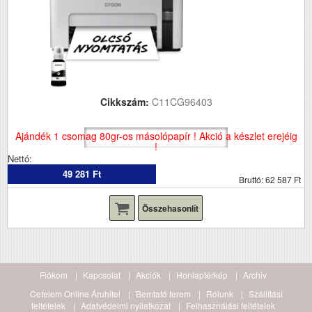
Cikkszám:
C11CG96403
Ajándék 1 csomag 80gr-os másolópapír ! Akció a készlet erejéig
!
Nettó:
49 281 Ft
Bruttó: 62 587 Ft
Összehasonlít
Fiókom
Kapcsolat
Akciók
Honlaptérkép
Archiv
Cetelem Online Áruhitel
Bemtató terem
Rólunk
Szállítási
feltételek
Adatvédelmi nyilatkozat
Felhasználási feltételek