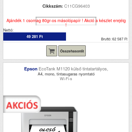
Cikkszám:
C11CG96403
Ajándék 1 csomag 80gr-os másolópapír ! Akció a készlet erejéig
!
Nettó:
49 281 Ft
Bruttó: 62 587 Ft
Összehasonlít
Epson
EcoTank M1120 külső tintatartályos,
A4, mono, tintasugaras nyomtató
Wi-Fi-s