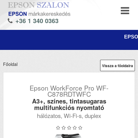
+36 1 340 0363
EPSON
Főoldal
Vissza a főoldalra
Epson WorkForce Pro WF-
C878RDTWFC
A3+, színes, tintasugaras
multifunkciós nyomtató
hálózatos, Wi-Fi-s, duplex