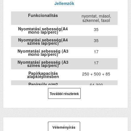
Jellemzők
Funkcionalitás
nyomtat, másol,
szkennel, faxol
Nyomtatási sebesség(A4
35
mono lap/perc)
Nyomtatási sebesség(A4
35
szines lap/perc)
Nyomtatási sebesség (A3
17
mono lap/perc)
Nyomtatási sebesség (A3
17
színes lap/perc)
Papírkapacitás
250 + 500 + 85
alapkiépítésben
Papírsúly g/m2
64-300
DPI
További részletek
4800x1200
Havi terhelhetőség (oldal/hó)
75000
Első fekete nyomat
5.5
elkészítési ideje (mp)
Első színes nyomat
5.5
elkészítési ideje (mp)
Véleményírás