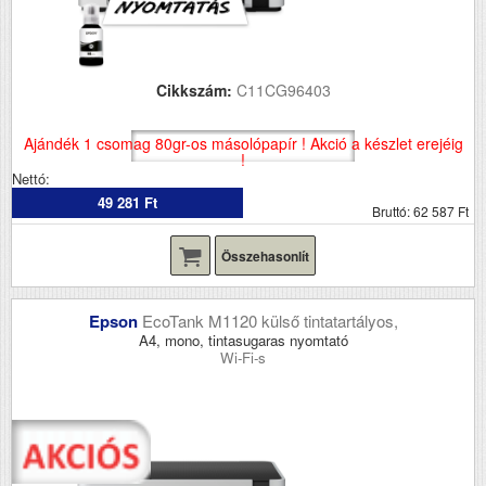
Cikkszám:
C11CG96403
Ajándék 1 csomag 80gr-os másolópapír ! Akció a készlet erejéig
!
Nettó:
49 281 Ft
Bruttó: 62 587 Ft
Összehasonlít
Epson
EcoTank M1120 külső tintatartályos,
A4, mono, tintasugaras nyomtató
Wi-Fi-s