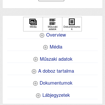
ADF (automatikus lapolvasó)
Igen
DADF (automatikus
Igen
kétoldalas lapolvasás)
USB
Igen
Duplex
Igen
Szín
színes
Overview
Méret
1107 x 621‎ x 652
Média
Súly (kg)
75
Papír méret
A3+
Műszaki adatok
Technológia
tintasugaras
Hálozat
Igen
A doboz tartalma
Wifi
Igen
Dokumentumok
Lábjegyzetek