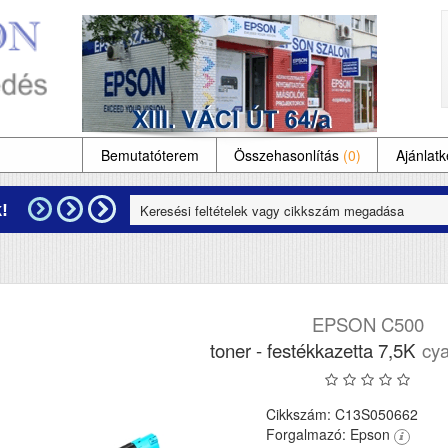
Bemutatóterem
Összehasonlítás
(0)
Ajánlatk
!
EPSON C500
toner - festékkazetta 7,5K
cya
Cikkszám: C13S050662
Forgalmazó: Epson