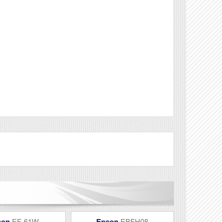
Véleményírás
son
EF-61W
Epson
EBFH08