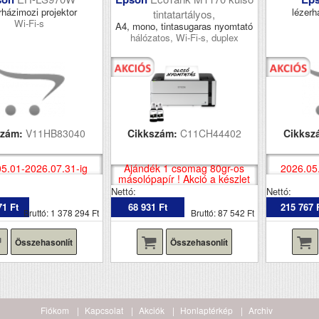
rházimozi projektor
lézerh
tintatartályos,
Wi-Fi-s
A4, mono, tintasugaras nyomtató
hálózatos, Wi-Fi-s, duplex
szám:
V11HB83040
Cikkszám:
C11CH44402
Cikksz
5.01-2026.07.31-ig
Ajándék 1 csomag 80gr-os
2026.05
másolópapír ! Akció a készlet
erejéig !
Nettó:
Nettó:
71 Ft
68 931 Ft
215 767 
Bruttó: 1 378 294 Ft
Bruttó: 87 542 Ft
Összehasonlít
Összehasonlít
Fiókom
Kapcsolat
Akciók
Honlaptérkép
Archiv