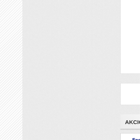
AKCI
Ep