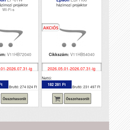
ázimozi projektor
házimozi projektor
Wi-Fi-s
ám:
V11HB72040
Cikkszám:
V11HB54040
.01-2026.07.31-ig
2026.05.01-2026.07.31-ig
Nettó:
Ft
182 281 Ft
Bruttó: 274 024 Ft
Bruttó: 231 497 Ft
Összehasonlít
Összehasonlít