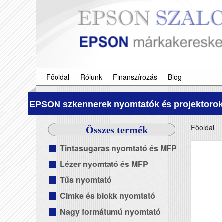
Főoldal
Rólunk
Finanszírozás
Blog
EPSON szkennerek nyomtatók és projektorok
Főoldal
Összes termék
Tintasugaras nyomtató és MFP
Lézer nyomtató és MFP
Tűs nyomtató
Cimke és blokk nyomtató
Nagy formátumú nyomtató