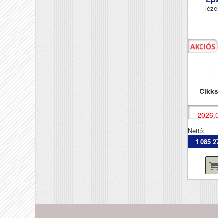
léze
Cikk
2026.0
Nettó:
1 085 2