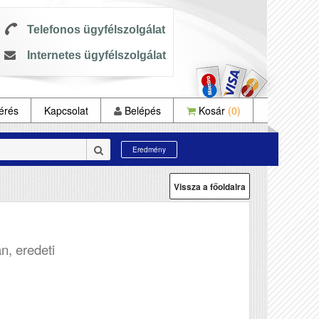
Telefonos ügyfélszolgálat
Internetes ügyfélszolgálat
érés
Kapcsolat
Belépés
Kosár
(0)
Eredmény
Vissza a főoldalra
n, eredeti