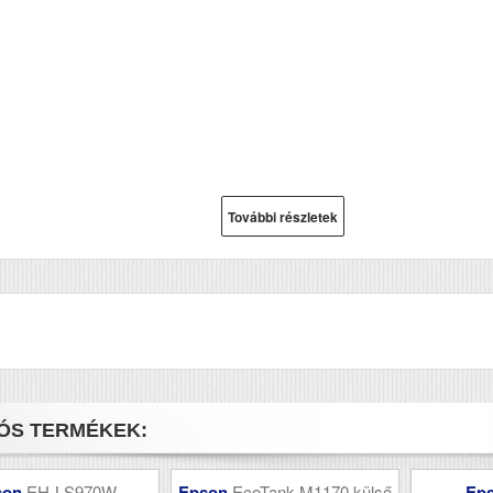
További részletek
ÓS TERMÉKEK:
son
EH-LS970W
Epson
EcoTank M1170 külső
Ep