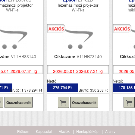
rházimozi projektor
lézerházimozi projektor
házi
Wi-Fi-s
Wi-Fi-s
háló
szám:
V11HB83140
Cikkszám:
V11HB73140
Cikksz
5.01-2026.07.31-ig
2026.05.01-2026.07.31-ig
2026.05
Nettó:
Nettó:
71 Ft
275 794 Ft
178 186 
Bruttó: 1 378 294 Ft
Bruttó: 350 258 Ft
Összehasonlít
Összehasonlít
Fiókom
Kapcsolat
Akciók
Honlaptérkép
Archiv