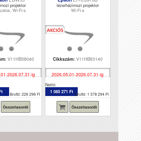
mozi projektor
lézerházimozi projektor
zatos, Wi-Fi-s
Wi-Fi-s
ám:
V11HB58040
Cikkszám:
V11HB83140
.01-2026.07.31-ig
2026.05.01-2026.07.31-ig
Nettó:
Ft
1 085 271 Ft
Bruttó: 226 296 Ft
Bruttó: 1 378 294 Ft
Összehasonlít
Összehasonlít