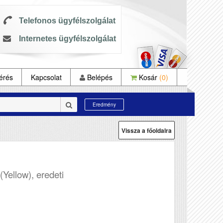
Telefonos ügyfélszolgálat
Internetes ügyfélszolgálat
érés
Kapcsolat
Belépés
Kosár
(0)
Eredmény
Vissza a főoldalra
(Yellow), eredeti