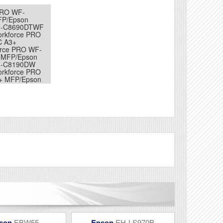
PRO WF-
P/Epson
F-C8690DTWF
rkforce PRO
 A3+
rce PRO WF-
MFP/Epson
F-C8190DW
rkforce PRO
 MFP/Epson
-
MFP/Epson
F-C8190DTWC
Véleményírás
son
EBW55
Epson
EH-LS970B