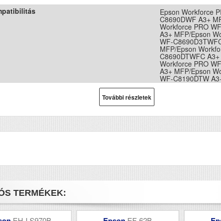
patibilitás
Epson Workforce 
C8690DWF A3+ MF
Workforce PRO W
A3+ MFP/Epson Wo
WF-C8690D3TWFC
MFP/Epson Workfo
C8690DTWFC A3+ 
Workforce PRO W
A3+ MFP/Epson Wo
WF-C8190DTW A3+
Workforce PRO WF
C8190D3TWC A3+ 
További részletek
Workforce PRO W
A3+ MFP
ÓS TERMÉKEK:
son
EH-LS970B
Epson
EF-62B
Ep