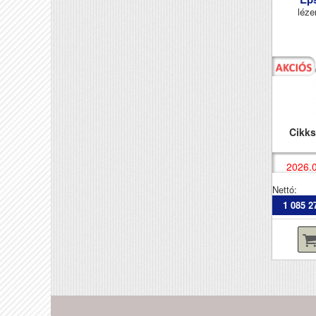
léze
Cikk
2026.0
Nettó:
1 085 2