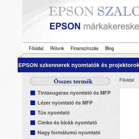
Főoldal
Rólunk
Finanszírozás
Blog
EPSON szkennerek nyomtatók és projektorok
Főoldal
Összes termék
Tintasugaras nyomtató és MFP
Lézer nyomtató és MFP
Tűs nyomtató
Cimke és blokk nyomtató
Nagy formátumú nyomtató