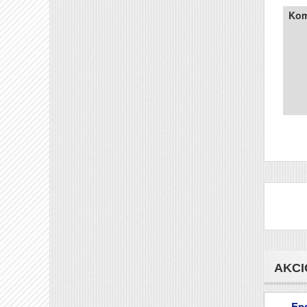
Kom
AKCI
Ep